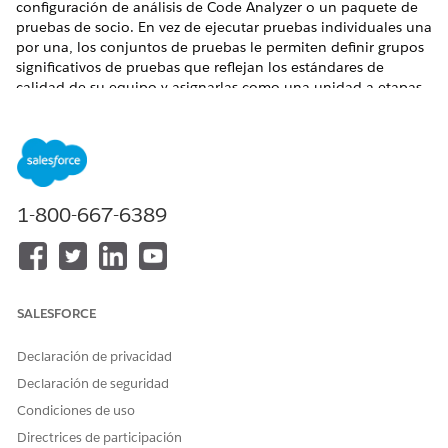
configuración de análisis de Code Analyzer o un paquete de
pruebas de socio. En vez de ejecutar pruebas individuales una
por una, los conjuntos de pruebas le permiten definir grupos
significativos de pruebas que reflejan los estándares de
calidad de su equipo y asignarlas como una unidad a etapas
de canalización.
Los conjuntos de pruebas se originan en sus proveedores de
pruebas configurados. Cuando sincroniza un proveedor, sus
conjuntos disponibles se extraen en la ficha Pruebas en
DevOps Center, donde puede asignarlos a etapas, monitorear
1-800-667-6389
su ejecución y revisar resultados.
Cómo funcionan los conjuntos de pruebas en sus
oportunidades en curso
SALESFORCE
Cada etapa de canalización (Desarrollo, Integración,
Puesta en escena y Producción) puede tener su propio
Declaración de privacidad
conjunto de conjuntos de pruebas asignados.
Cuando se desencadena un Evento de revisión o Evento
Declaración de seguridad
previo a la promoción, todos los conjuntos de pruebas
Condiciones de uso
asignados a la etapa relevante se ejecutan
Directrices de participación
automáticamente como un grupo.