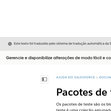
Fechar
Este texto foi traduzido pelo sistema de tradução automática da 
Gerencie e disponibilize alterações de modo fácil e co
AJUDA DO SALESFORCE
DOCUM
Você está aqui:
Mostrar índice
Pacotes de 
Os pacotes de teste são os b
teste é uma coleção agrupada