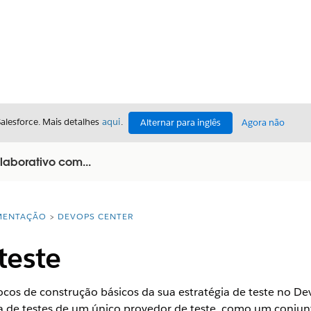
Salesforce. Mais detalhes
aqui
.
Alternar para inglês
Agora não
laborativo com...
ENTAÇÃO
DEVOPS CENTER
teste
locos de construção básicos da sua estratégia de teste no D
 de testes de um único provedor de teste, como um conjun