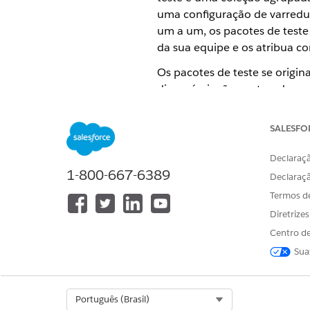
uma configuração de varredur
um a um, os pacotes de teste
da sua equipe e os atribua c
Os pacotes de teste se origi
disponíveis são capturados pa
execução e revisar os resulta
SALESFO
Como os pacotes de teste fu
Declaraçã
Cada estágio do pipeline (De
1-800-667-6389
Declaraç
atribuídos.
Quando um Evento de revisão 
Termos d
executados automaticament
Diretrize
Os portões de qualidade ava
Centro de
seus padrões de versão.
Sua
O que você pode fazer com p
Select Org
Português (Brasil)
Atribua pacotes de teste a es