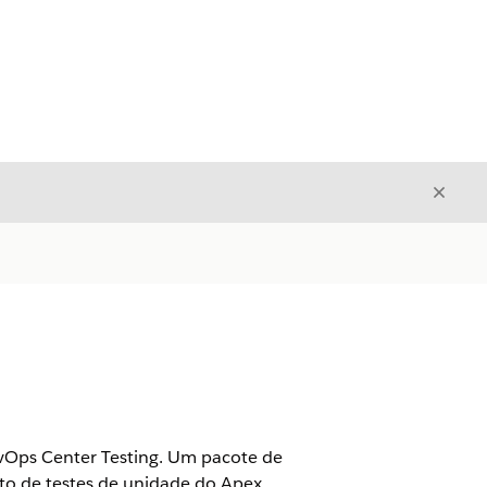
Fecha
Fechar
evOps Center Testing. Um pacote de
to de testes de unidade do Apex,