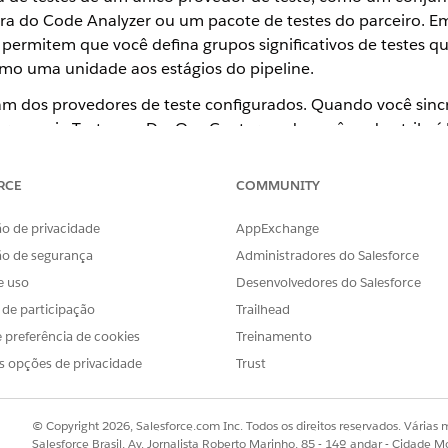
a do Code Analyzer ou um pacote de testes do parceiro. Em 
 permitem que você defina grupos significativos de testes q
omo uma unidade aos estágios do pipeline.
nam dos provedores de teste configurados. Quando você sinc
ra a guia Testes no DevOps Center, onde você pode atribuí-l
dos.
RCE
COMMUNITY
ncionam em seu pipeline
o de privacidade
AppExchange
senvolvimento, Integração, Preparação e Produção) pode ter seu p
ão de segurança
Administradores do Salesforce
ou Evento pré-promoção é acionado, todos os pacotes de teste atr
e uso
Desenvolvedores do Salesforce
e como um grupo.
s de participação
Trailhead
liam os resultados combinados da execução do pacote para determi
 preferência de cookies
Treinamento
s opções de privacidade
Trust
acotes de teste
© Copyright 2026, Salesforce.com Inc. Todos os direitos reservados. Várias m
tágios específicos do pipeline para controlar o que é testado e qua
Salesforce Brasil, Av. Jornalista Roberto Marinho, 85 - 14º andar - Cidade M