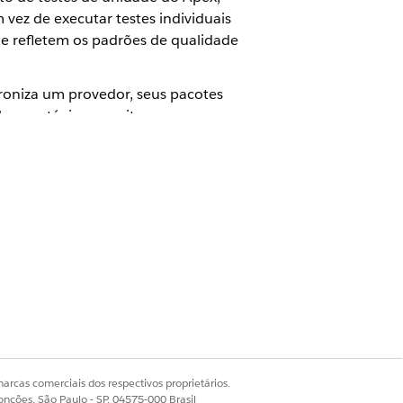
vez de executar testes individuais
ue refletem os padrões de qualidade
roniza um provedor, seus pacotes
os a estágios, monitorar sua
róprio conjunto de pacotes de teste
ibuídos ao estágio relevante são
nar se o item de trabalho atende aos
arcas comerciais dos respectivos proprietários.
ndo.
onções, São Paulo - SP, 04575-000 Brasil