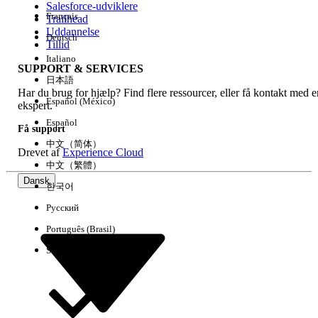
Salesforce-udviklere
Français
Trailhead
Experience
Uddannelse
Deutsch
Tillid
Italiano
SUPPORT & SERVICES
日本語
Har du brug for hjælp? Find flere ressourcer, eller få kontakt med e
Ryd alle
Udført
Español (México)
ekspert.
Español
Få support
中文（简体）
Drevet af
Experience Cloud
中文（繁體）
Dansk
한국어
Русский
Português (Brasil)
Suomi
Ingen resultater