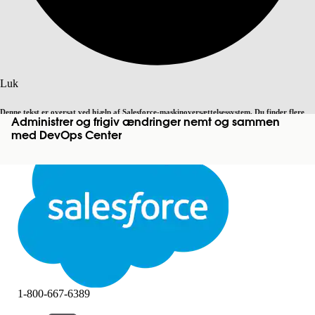
Søg
Luk
Denne tekst er oversat ved hjælp af Salesforce-maskinoversættelsessystem. Du finder flere
Administrer og frigiv ændringer nemt og sammen
Skift til engelsk
Ikke nu
detaljer
her
.
med DevOps Center
Luk
Luk
1-800-667-6389