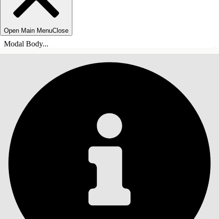
Open Main Menu
Close
Modal Body...
INDHOLD
Søg
Vis indholdsfortegnelse
Indhold