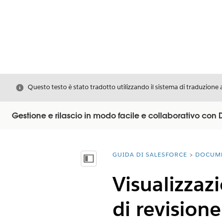
Chiudi
Questo testo è stato tradotto utilizzando il sistema di traduzione 
Gestione e rilascio in modo facile e collaborativo co
GUIDA DI SALESFORCE
DOCUM
Ti trovi qui:
Mostra sommario
Visualizzazi
di revisione