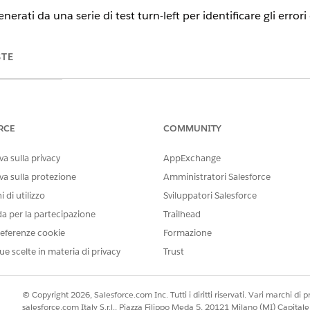
enerati da una serie di test turn-left per identificare gli error
STE
tning
sional
Enterprise
RCE
nlimited
COMMUNITY
a sulla privacy
AppExchange
 Cloud
va sulla protezione
Amministratori Salesforce
ersi al
.
 di utilizzo
Sviluppatori Salesforce
da per la partecipazione
iva
Trailhead
rativa
eferenze cookie
Formazione
a a
 livello
ue scelte in materia di privacy
Trust
 residency.
le
fanno parte
© Copyright 2026, Salesforce.com Inc. Tutti i diritti riservati. Vari marchi di pro
le
salesforce.com Italy S.r.l., Piazza Filippo Meda 5, 20121 Milano (MI) Capit