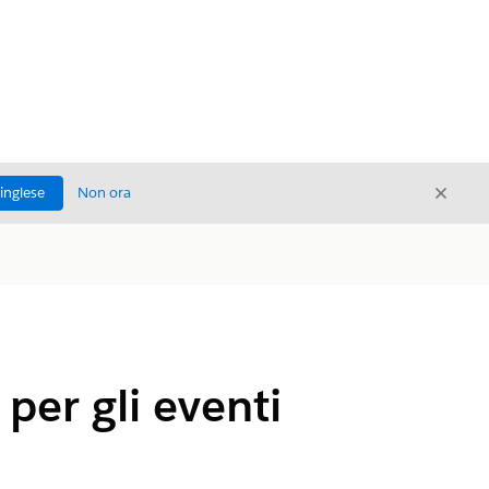
Chiud
'inglese
Non ora
Chiudi
 per gli eventi