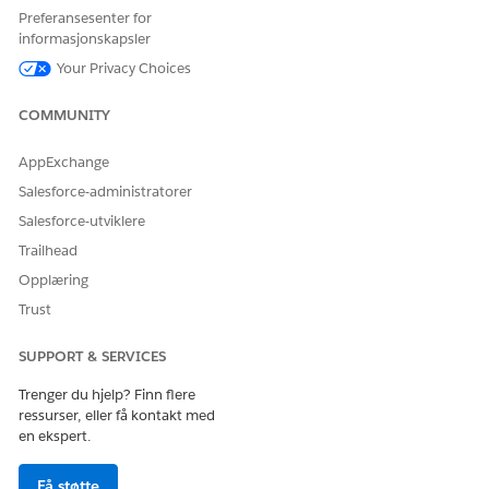
Zone. EU-
Preferansesenter for
operasjonssone er
informasjonskapsler
et spesielt betalt
tilbud som gir et
Your Privacy Choices
forbedret nivå av
dataoppbevarings
COMMUNITY
forpliktelse.
DevOps Center
er
støttet i
AppExchange
organisasjoner i
Salesforce-administratorer
EU som ikke er en
del av EU OZ, i
Salesforce-utviklere
henhold til
Trailhead
standard
produktvilkår.
Opplæring
Trust
NØDVENDIG BRUKERTILLATELSE
SUPPORT & SERVICES
For å vise testdetaljer for
DevOps Testing Manager
gjennomgangshendelser:
ELLER DevOps Center
Trenger du hjelp? Finn flere
DevOps Center
ressurser, eller få kontakt med
en ekspert.
Etter automatiske testkjøringer under en
gjennomgangshendelse ser du gjennom testresultatene for å
Få støtte