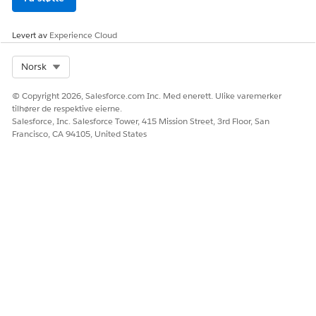
forstå utfallet før du merker arbeidselementet som klart til
promotering. Kontroller at alle tildelte testpakker er bestått og
at kvalitetsportkravene er oppfylt.
Levert av
Experience Cloud
Select Org
Norsk
© Copyright 2026, Salesforce.com Inc. Med enerett. Ulike varemerker
tilhører de respektive eierne.
Salesforce, Inc. Salesforce Tower, 415 Mission Street, 3rd Floor, San
Francisco, CA 94105, United States
Velg fanen
Arbeidselementer
fra navigeringsmenyen