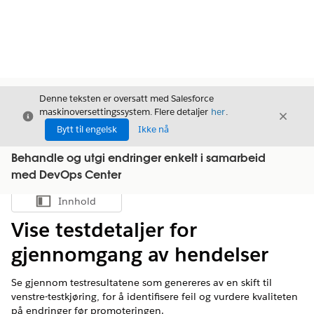
Denne teksten er oversatt med Salesforce
maskinoversettingssystem. Flere detaljer
her
.
Avslutt
Avslut
Avslutt
Bytt til engelsk
Ikke nå
Behandle og utgi endringer enkelt i samarbeid
med DevOps Center
Innhold
Vis innholdsfortegnelse
Vise testdetaljer for
gjennomgang av hendelser
Se gjennom testresultatene som genereres av en skift til
venstre-testkjøring, for å identifisere feil og vurdere kvaliteten
på endringer før promoteringen.