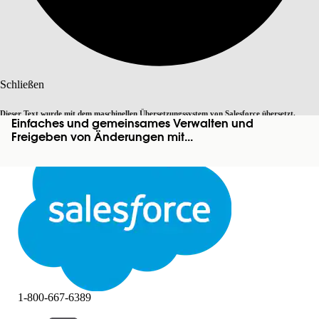
Suche
Schließen
Dieser Text wurde mit dem maschinellen Übersetzungssystem von Salesforce übersetzt.
Einfaches und gemeinsames Verwalten und
Zu Englisch wechseln
Nicht jetzt
Weitere Details finden Sie
hier
.
Freigeben von Änderungen mit...
Schließen
Schließen
1-800-667-6389