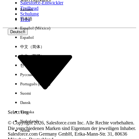
Select Org
Deutsch
Salesforce-Entwickler
Trailhead
Italiano
Erfahrung
Schulung
日本語
Trust
Español (México)
Deutsch
Español
Alle löschen
Fertig
中文（简体）
中文（繁體）
한국어
Русский
Português (Brasil)
Suomi
Dansk
Select Org
Svenska
Nederlands
© Copyright 2026, Salesforce.com Inc. Alle Rechte vorbehalten.
Die verschiedenen Marken sind Eigentum der jeweiligen Inhaber.
Norsk
Salesforce.com Germany GmbH, Erika-Mann-Str. 31, 80636
Keine Ergebnisse