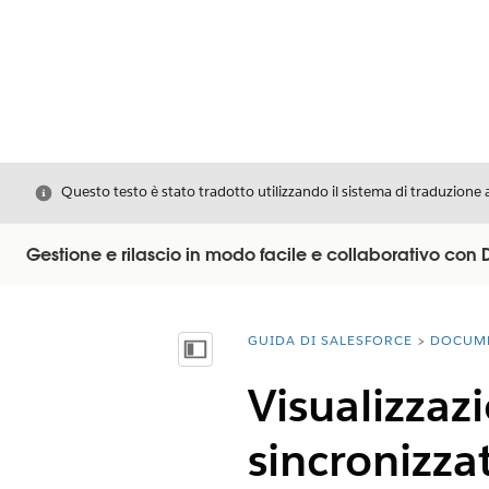
Chiudi
Questo testo è stato tradotto utilizzando il sistema di traduzione 
Gestione e rilascio in modo facile e collaborativo co
GUIDA DI SALESFORCE
DOCUM
Ti trovi qui:
Mostra sommario
Visualizzazi
sincronizzat