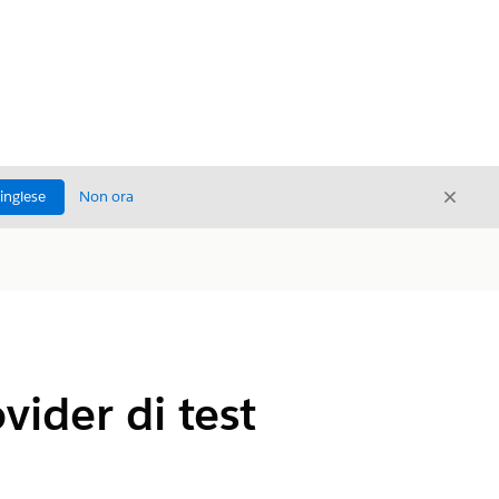
Chiud
'inglese
Non ora
Chiudi
ovider di test