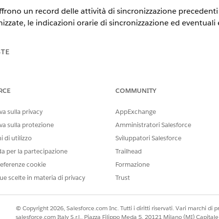
offrono un record delle attività di sincronizzazione precedenti 
izzate, le indicazioni orarie di sincronizzazione ed eventuali e
STE
tning
sional
RCE
COMMUNITY
Enterprise
nlimited
a sulla privacy
AppExchange
va sulla protezione
Amministratori Salesforce
 Cloud
ersi al
 di utilizzo
Sviluppatori Salesforce
.
da per la partecipazione
Trailhead
iva
eferenze cookie
Formazione
rativa
ue scelte in materia di privacy
Trust
a a
 livello
 residency.
le
© Copyright 2026, Salesforce.com Inc. Tutti i diritti riservati. Vari marchi di pro
fanno parte
salesforce.com Italy S.r.l., Piazza Filippo Meda 5, 20121 Milano (MI) Capit