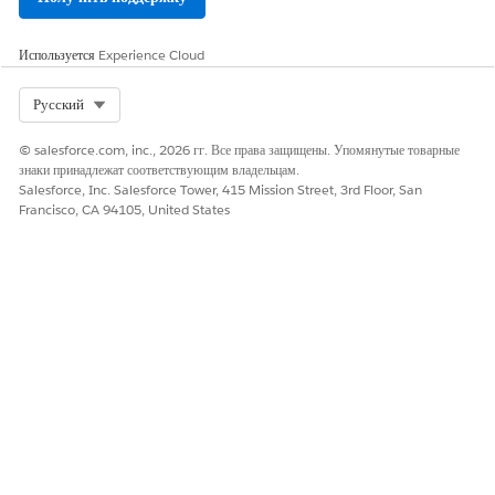
условиями
продукта.
Используется
Experience Cloud
ТРЕБУЕМЫЕ ПОЛНОМОЧИЯ ПОЛЬЗОВАТЕЛЯ
Select Org
Русский
Для просмотра журналов для
Менеджер тестирования
поставщиков
DevOps ИЛИ пользователь
© salesforce.com, inc., 2026 гг. Все права защищены. Упомянутые товарные
синхронизированных тестов:
DevOps Center ИЛИ
знаки принадлежат соответствующим владельцам.
менеджер развертывания
Salesforce, Inc. Salesforce Tower, 415 Mission Street, 3rd Floor, San
DevOps Center
Francisco, CA 94105, United States
В представлении ожидаемых продаж выберите вкладку
«
Тесты
».
Нажмите «
Просмотр журналов
» в разделе «
Последняя
синхронизация
».
В окне «
Последняя синхронизация включена
» нажмите
«
Просмотр
» для поставщика тестов, чьи журналы вы хотите
проверить.