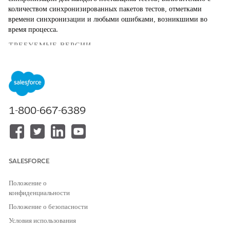
количеством синхронизированных пакетов тестов, отметками
времени синхронизации и любыми ошибками, возникшими во
время процесса.
ТРЕБУЕМЫЕ ВЕРСИИ
Доступно в
версиях: Lightning
Experience в
выпусках
Professional
1-800-667-6389
(требуется доступ к
API),
Enterprise
,
Performance
,
Unlimited
и
Developer
SALESFORCE
Недоступно в
версиях:
Положение о
Government
конфиденциальности
Cloud Plus
.
Положение о безопасности
Дополнительные
сведения можно
Условия использования
получить у