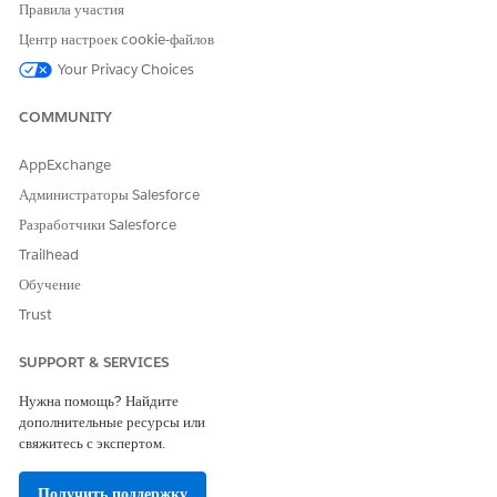
Правила участия
менеджера по
работе с клиентами
Центр настроек cookie-файлов
Salesforce.
Your Privacy Choices
Недоступно в
версиях:
COMMUNITY
Операционная
зона ЕС
. Регион
AppExchange
деятельности ЕС
является
Администраторы Salesforce
специальным
Разработчики Salesforce
платным
предложением,
Trailhead
предоставляющим
Обучение
расширенный
уровень
Trust
обязательства по
размещению
SUPPORT & SERVICES
данных. DevOps
Center
Нужна помощь? Найдите
поддерживается в
дополнительные ресурсы или
организациях в ЕС
,
свяжитесь с экспертом.
не входящих в ЕС
OZ, в соответствии
со стандартными
Получить поддержку