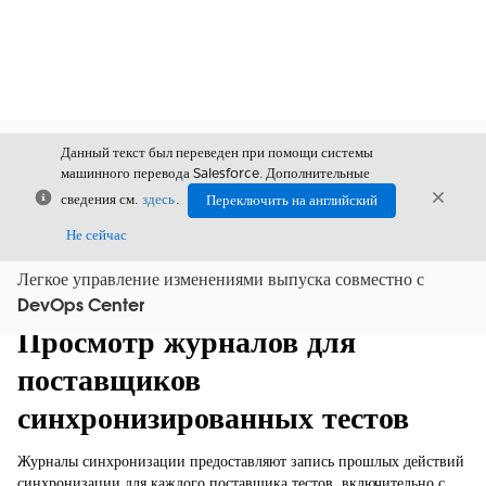
Данный текст был переведен при помощи системы
машинного перевода Salesforce. Дополнительные
Закрыть
Закры
сведения см.
здесь
.
Переключить на английский
Закрыт
Не сейчас
Легкое управление изменениями выпуска совместно с
Содержание
Показать содержание
DevOps Center
Просмотр журналов для
поставщиков
синхронизированных тестов
Журналы синхронизации предоставляют запись прошлых действий
синхронизации для каждого поставщика тестов, включительно с