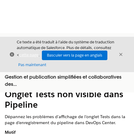
Ce texte a été traduit à l’aide du système de traduction
automatique de Salesforce. Plus de détails, consultez
Fermer
Ferme
<
cette page
.
Basculer vers la page en anglais
Fermer
Pas maintenant
Gestion et publication simplifiées et collaboratives
Table des
Afficher la table des matières
des...
matières
Onglet Tests non visible dans
Pipeline
Dépannez les problèmes d'affichage de l'onglet Tests dans la
page d'enregistrement du pipeline dans DevOps Center.
Motif