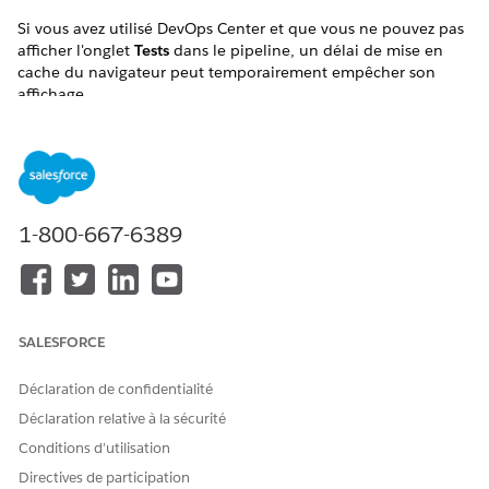
Si vous avez utilisé DevOps Center et que vous ne pouvez pas
afficher l'onglet
Tests
dans le pipeline, un délai de mise en
cache du navigateur peut temporairement empêcher son
affichage.
Action
Actualisez la page.
Si l'onglet
Tests
n'est toujours pas visible, déconnectez-
vous de Salesforce, reconnectez-vous et attendez quelques
1-800-667-6389
minutes avant d'actualiser de nouveau la page.
L'onglet
Tests
est affiché dans votre vue du pipeline.
VOIR ÉGALEMENT :
Configuration de DevOps Center Testing
SALESFORCE
Déclaration de confidentialité
Déclaration relative à la sécurité
CET ARTICLE A-T-IL RÉSOLU VOTRE PROBLÈME ?
Conditions d’utilisation
Dites-nous ce que nous pouvons améliorer !
Directives de participation