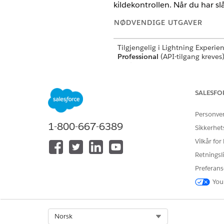
kildekontrollen. Når du har s
NØDVENDIGE UTGAVER
Tilgjengelig i Lightning Experien
Professional
(API-tilgang kreves
Performance
,
Ubegrenset
og
De
Edition
Ikke tilgjengelig i
Government C
SALESFO
Kontakt din Salesforce-kundeans
få flere detaljer.
Personve
1-800-667-6389
Ikke tilgjengelig i
EU Operating
Sikkerhet
operasjonssone er et spesielt be
Vilkår for
som gir et forbedret nivå av
dataoppbevaringsforpliktelse. 
Retningsli
Center
er
støttet i organisasjone
Preferans
ikke er en del av EU OZ, i henhol
standard produktvilkår.
You
Denne funksjonen
MERK
Select Org
Norsk
Denne informasjonen g