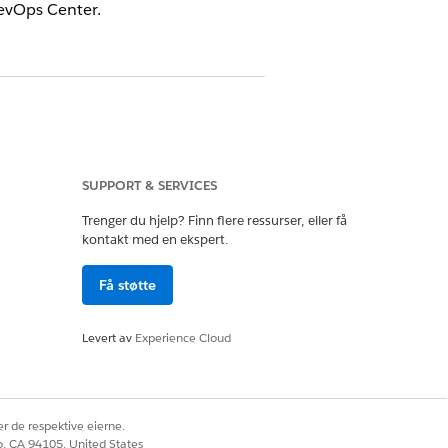
DevOps Center.
SUPPORT & SERVICES
Trenger du hjelp? Finn flere ressurser, eller få
kontakt med en ekspert.
Få støtte
Levert av
Experience Cloud
evOps Center (administrert pakke).
r de respektive eierne.
co, CA 94105, United States
enne funksjonen i DevOps Center