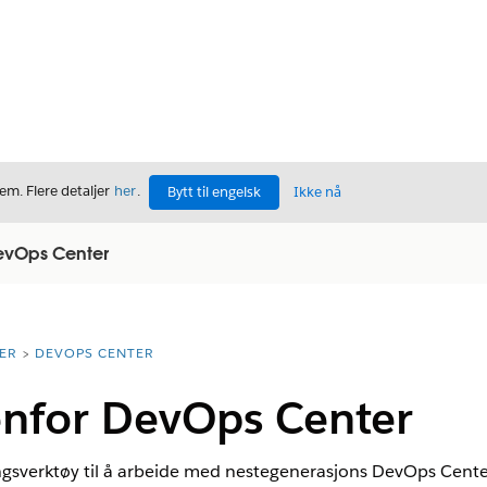
m. Flere detaljer
her
.
Bytt til engelsk
Ikke nå
DevOps Center
ER
DEVOPS CENTER
enfor DevOps Center
ingsverktøy til å arbeide med nestegenerasjons DevOps Center