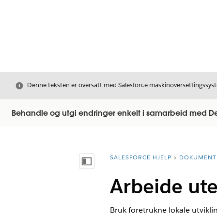
Avslutt
Denne teksten er oversatt med Salesforce maskinoversettingssyste
Behandle og utgi endringer enkelt i samarbeid med 
SALESFORCE HJELP
DOKUMENT
Du er her:
Vis innholdsfortegnelse
Arbeide ut
Bruk foretrukne lokale utvikl