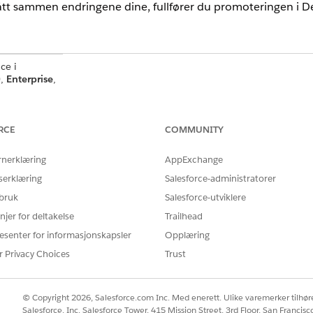
lått sammen endringene dine, fullfører du promoteringen i 
ce i
),
Enterprise
,
veloper
loud Plus
.
RCE
COMMUNITY
varlig for å
rnerklæring
AppExchange
Zone. EU-
serklæring
Salesforce-administratorer
talt tilbud
 bruk
Salesforce-utviklere
DevOps
njer for deltakelse
Trailhead
r i EU som
esenter for informasjonskapsler
Opplæring
d til
r Privacy Choices
Trust
 fungerer forskjellig i den neste generasjonen DevOps Center og D
© Copyright 2026, Salesforce.com Inc. Med enerett. Ulike varemerker tilhøre
Salesforce, Inc. Salesforce Tower, 415 Mission Street, 3rd Floor, San Francis
jelder nestegenerasjons DevOps Center. Hvis du vil vite mer om d