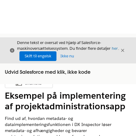
Denne tekst er oversat ved hjælp af Salesforce-
maskinoversættelsessystem. Du finder flere detaljer
her
.
Luk
Luk
Luk
Skift til engelsk
Ikke nu
Udvid Salesforce med klik, ikke kode
Indhold
Vis indholdsfortegnelse
Eksempel på implementering
af projektadministrationsapp
Find ud af, hvordan metadata- og
dataimplementeringsfunktionen i DX Inspector løser
metadata- og afhængigheder og bevarer