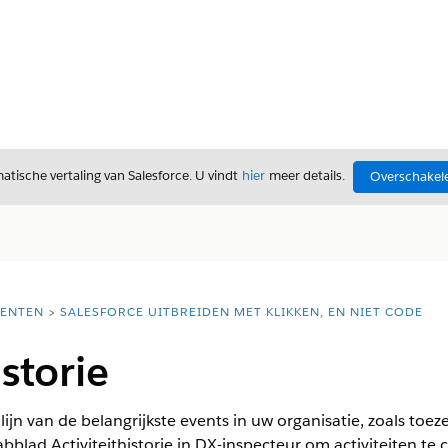
tische vertaling van Salesforce. U vindt
hier
meer details.
Overschakele
ENTEN
SALESFORCE UITBREIDEN MET KLIKKEN, EN NIET CODE
istorie
dlijn van de belangrijkste events in uw organisatie, zoals to
bblad Activiteithistorie in DX-inspecteur om activiteiten te 