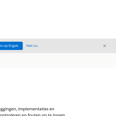
Sluite
n op Engels
Niet nu
Sluiten
ezeggingen, implementaties en
controleren en fouten op te lossen.