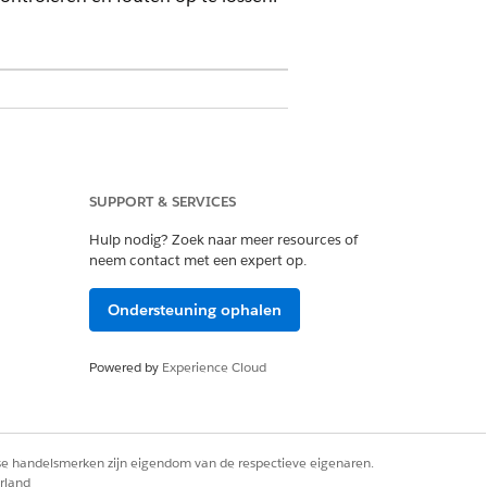
blad Activiteithistorie als een
heeft plaatsgevonden en wat de
SUPPORT & SERVICES
Hulp nodig? Zoek naar meer resources of
neem contact met een expert op.
Ondersteuning ophalen
Powered by
Experience Cloud
rse handelsmerken zijn eigendom van de respectieve eigenaren.
rland