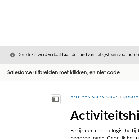
Sluiten
Deze tekst werd vertaald aan de hand van het systeem voor automa
Salesforce uitbreiden met klikken, en niet code
HELP VAN SALESFORCE
DOCUM
U bent hier:
Inhoudsopgave weergeven
Activiteitsh
Bekijk een chronologische tij
beoordelingen. Gebruik het ta