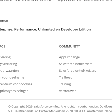
ience
terprise
,
Performance
,
Unlimited
en
Developer
Edition
jkste activiteit in uw ontwikkelomgeving vast. Gebruik het tab
ct om te zien wie een actie heeft uitgevoerd, wanneer deze 
RCE
COMMUNITY
rklaring
AppExchange
gsverklaring
Salesforce-beheerders
voorwaarden
Salesforce-ontwikkelaars
en voor deelname
Trailhead
centrum voor cookies
Training
privacybeslissingen
Vertrouwen
© Copyright 2026, salesforce.com inc. Alle rechten voorbehouden. De dive
SFDC Netherlands BV, Gustav Mahlerlaan 2970, 1081 LA, Amsterdam, Nede