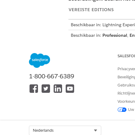
VEREISTE EDITIONS
Beschikbaar in: Lightning Exper
Beschikbaar in:
Professional
,
En
DX-inspecteur legt de belangri
gecentraliseerd controletraje
SALESFO
uitkomst is.
Privacyve
1-800-667-6389
Beveiligin
Gebruiks
Richtlijn
Voorkeur
Uw 
Select Org
Nederlands