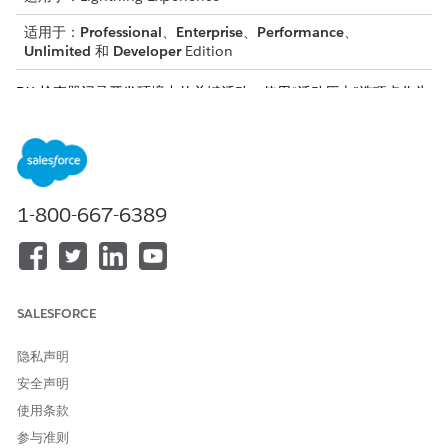
适用于：
Professional
、
Enterprise
、
Performance
、
Unlimited
和
Developer
Edition
DX 检查器记录开发环境中的关键活动。使用“活动历史”选项卡作为
集中审计跟踪，以查看谁执行了操作、何时执行以及结果。
1-800-667-6389
SALESFORCE
隐私声明
安全声明
对于失败的事件，该选项卡会提供错误消息和日志详细信息，以帮
使用条款
助您识别和修复问题，例如提交或部署失败。
参与准则