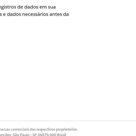
egistros de dados em sua
s e dados necessários antes da
r, o recurso de implantação de
 dependências de metadados para
 níveis e dependências de
ia visualizando relacionamentos
ças, clique no ícone de seta para
A janela mostra relacionamentos de
dos em uma organização de
arcas comerciais dos respectivos proprietários.
onções, São Paulo - SP, 04575-000 Brasil