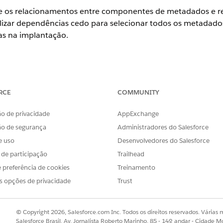
ize os relacionamentos entre componentes de metadados e r
lizar dependências cedo para selecionar todos os metadado
as na implantação.
ience
RCE
COMMUNITY
onal
,
Enterprise
,
Performance
,
Unlimited
e
Developer
o de privacidade
AppExchange
mponente de metadados ou registro de dados para implanta
automaticamente sua organização para identificar todas as
ão de segurança
Administradores do Salesforce
dos. O recurso identifica dependências de dados de até 10
e uso
Desenvolvedores do Salesforce
s de participação
Trailhead
 preferência de cookies
Treinamento
e metadados para planejar sua implantação com antecedênc
os. Para acessar a janela na guia Gerenciamento de mudan
s opções de privacidade
Trust
nte de metadados e selecione
Visualizar dependências...
. 
rárquica. Consulte detalhes em
Implantar metadados e da
© Copyright 2026, Salesforce.com Inc. Todos os direitos reservados. Várias m
Salesforce Brasil, Av. Jornalista Roberto Marinho, 85 - 14º andar - Cidade M