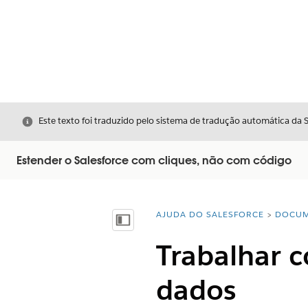
Fechar
Este texto foi traduzido pelo sistema de tradução automática da 
Estender o Salesforce com cliques, não com código
AJUDA DO SALESFORCE
DOCUM
Você está aqui:
Mostrar índice
Trabalhar 
dados