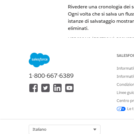
Rivedere una cronologia dei sa
Ogni volta che si salva un flus
istanze di salvataggio mostrano
eliminati.
VERSIONI (EDITION) RICHIE
Disponibile nelle versioni: Ligh
SALESFO
Disponibile nelle versioni:
Enter
Informativ
1-800-667-6389
Disponibile nelle versioni: Tutt
Informati
Condizioni
Salvare il flusso almeno una v
Linee gui
La cronologia delle modifiche 
Centro pr
record e campagna), attivati d
Le t
orchestrazioni.
In Flow Builder, fare clic su
Select Org
Italiano
Se il flusso ha modifiche n