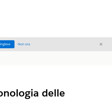
Chiud
'inglese
Non ora
Chiudi
ronologia delle