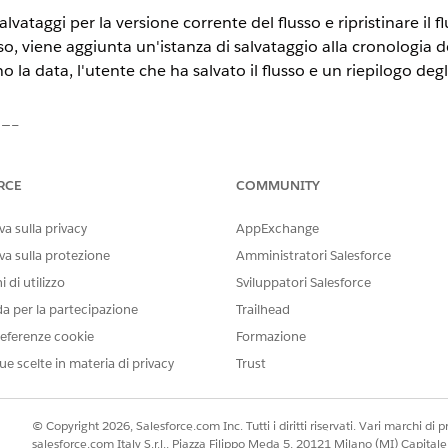
lvataggi per la versione corrente del flusso e ripristinare il 
so, viene aggiunta un'istanza di salvataggio alla cronologia d
 la data, l'utente che ha salvato il flusso e un riepilogo deg
STE
tning Experience
RCE
COMMUNITY
prise
Edition e
Unlimited
Edition con Marketing Cloud
Growth
o
Ad
a sulla privacy
AppExchange
e le versioni supportate da Data 360. Vedere
Data 360 Edition availa
va sulla protezione
Amministratori Salesforce
 di utilizzo
Sviluppatori Salesforce
olta per creare un'istanza di salvataggio.
da per la partecipazione
Trailhead
è disponibile per i flussi attivati da eventi di automazione,
eferenze cookie
Formazione
a attivazione e on-demand. Non è disponibile per flussi scher
ue scelte in materia di privacy
Trust
Modifica cronologia
nella barra degli strumenti.
© Copyright 2026, Salesforce.com Inc. Tutti i diritti riservati. Vari marchi di pro
on salvate, viene visualizzata la finestra modale
Questo fluss
salesforce.com Italy S.r.l., Piazza Filippo Meda 5, 20121 Milano (MI) Capit