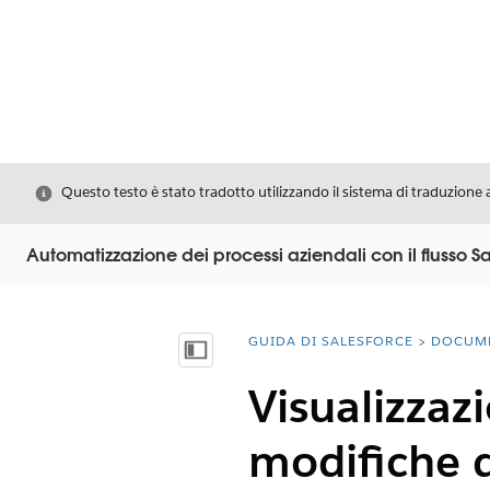
Chiudi
Questo testo è stato tradotto utilizzando il sistema di traduzione 
Automatizzazione dei processi aziendali con il flusso S
GUIDA DI SALESFORCE
DOCUM
Ti trovi qui:
Mostra sommario
Visualizzazi
modifiche d