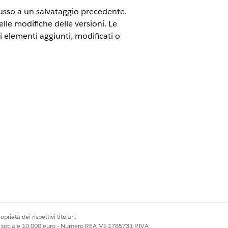
flusso a un salvataggio precedente.
elle modifiche delle versioni. Le
li elementi aggiunti, modificati o
vanced
Edition
bility
 di pubblico (segmento, elenco, query
mata, flussi attivati da record o
prietà dei rispettivi titolari.
o ha modifiche
non salvate. Fare clic
ale sociale 10.000 euro - Numero REA MI-1785731 P.IVA