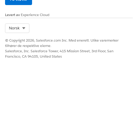
med statusen fra den valgte lagringsforekomsten.
Du kan deretter fortsette å redigere fra den
Levert av
Experience Cloud
gjenopprettede tilstanden.
Klikk på Lagre for å beholde den gjenopprettede
Select Org
Norsk
tilstanden.
© Copyright 2026, Salesforce.com Inc. Med enerett. Ulike varemerker
tilhører de respektive eierne.
Salesforce, Inc. Salesforce Tower, 415 Mission Street, 3rd Floor, San
Francisco, CA 94105, United States
Redigeringshistorikken er spesifikk for gjeldende
MERK
flytversjon. Hvis du oppretter en ny versjon, overføres
ikke redigeringshistorikken.
Klikk på
Avslutt Rediger historikk
for å avslutte Rediger
historikk uten å gjenopprette.
Du kan ikke redigere flyten mens du viser
MERK