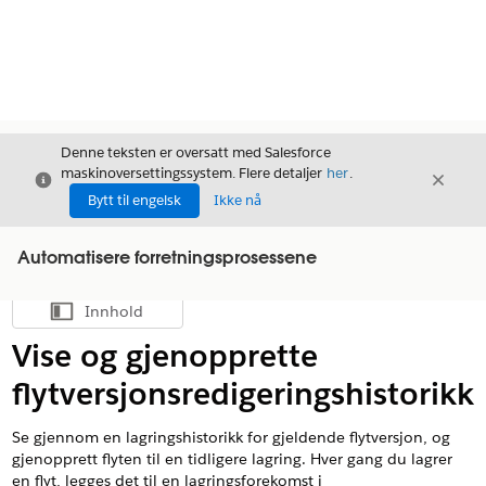
Denne teksten er oversatt med Salesforce
maskinoversettingssystem. Flere detaljer
her
.
Avslutt
Avslut
Avslutt
Bytt til engelsk
Ikke nå
Automatisere forretningsprosessene
Innhold
Vis innholdsfortegnelse
Vise og gjenopprette
flytversjonsredigeringshistorikk
Se gjennom en lagringshistorikk for gjeldende flytversjon, og
gjenopprett flyten til en tidligere lagring. Hver gang du lagrer
en flyt, legges det til en lagringsforekomst i