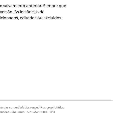
 um salvamento anterior. Sempre que
versão. As instâncias de
cionados, editados ou excluídos.
o Data 360
licos (segmento, lista, consulta de
xos de tela, fluxos acionados por
recerá. Clique em
Salvar e
arcas comerciais dos respectivos proprietários.
ão ou clique em
Cancelar
para
onções, São Paulo - SP, 04575-000 Brasil