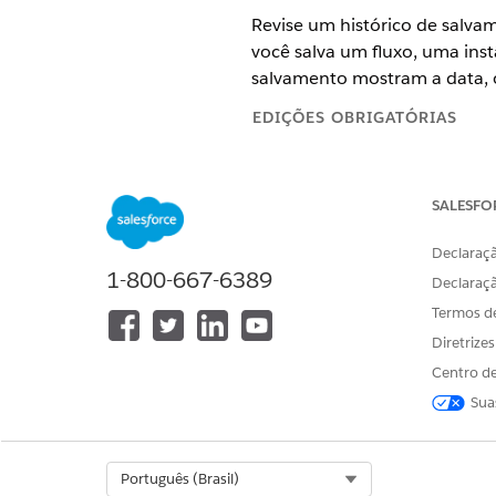
Revise um histórico de salvam
você salva um fluxo, uma inst
salvamento mostram a data, o
EDIÇÕES OBRIGATÓRIAS
Disponível em: Lightning Exper
SALESFO
Disponível em: Edições
Enterpri
Disponível em: Todas as ediçõe
Declaraçã
1-800-667-6389
Declaraç
Salve seu fluxo pelo menos u
Termos d
O Histórico de edição está di
Diretrize
registro e campanha), acionad
Centro de
registro ou orquestrações.
Sua
No Flow Builder, clique em
Se o fluxo tiver alteraçõe
Select Org
Português (Brasil)
visualizar histórico de ed