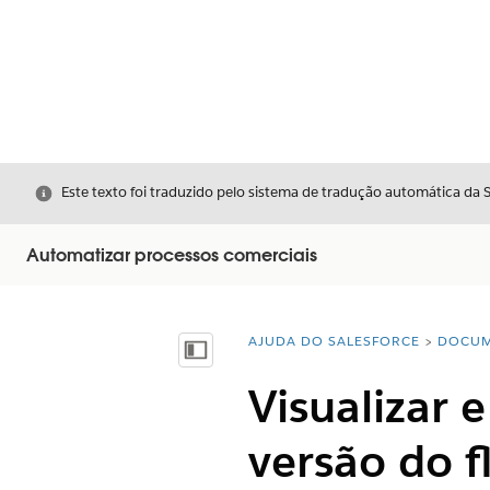
Fechar
Este texto foi traduzido pelo sistema de tradução automática da 
Automatizar processos comerciais
AJUDA DO SALESFORCE
DOCUM
Você está aqui:
Mostrar índice
Visualizar 
versão do f