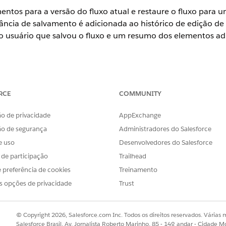
entos para a versão do fluxo atual e restaure o fluxo para
ância de salvamento é adicionada ao histórico de edição de 
 usuário que salvou o fluxo e um resumo dos elementos adi
ience
RCE
COMMUNITY
se
e
Unlimited
com Marketing Cloud
Growth
ou
Advanced
Edition
s suportadas pelo Data 360. Consulte
Disponibilidade da edição d
o de privacidade
AppExchange
ão de segurança
Administradores do Salesforce
ma vez para criar uma instância de salvamento.
e uso
Desenvolvedores do Salesforce
sponível para fluxos acionados por evento de automação, púb
s de participação
Trailhead
os por ativação e sob demanda. Não está disponível para flu
 preferência de cookies
Treinamento
s opções de privacidade
Trust
Editar histórico
na barra de ferramentas.
s não salvas, o modal
Esse fluxo tem alterações não salvas
apa
© Copyright 2026, Salesforce.com Inc. Todos os direitos reservados. Várias m
ição
para salvar o fluxo e abrir o painel de histórico de ediç
Salesforce Brasil, Av. Jornalista Roberto Marinho, 85 - 14º andar - Cidade M