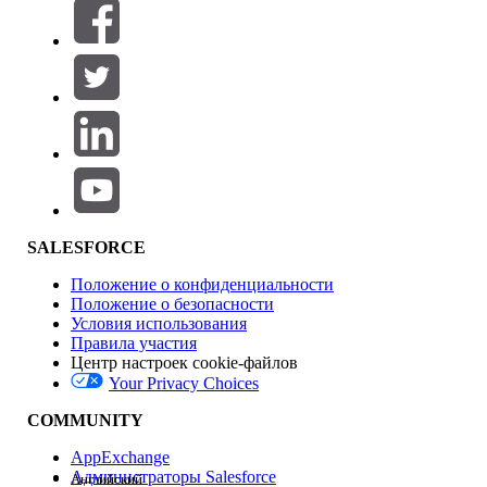
Фильтровать по (0)
ВЫБРАТЬ ФИЛЬТРЫ
Добавить
Область продуктов
Влияние на функции
SALESFORCE
Положение о конфиденциальности
Положение о безопасности
Условия использования
Правила участия
Центр настроек cookie-файлов
Your Privacy Choices
Версия
COMMUNITY
AppExchange
Администраторы Salesforce
Английский