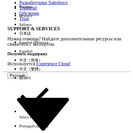
Разработчики Salesforce
Français
Trailhead
Возможности
Обучение
Deutsch
Trust
Italiano
SUPPORT & SERVICES
日本語
Нужна помощь? Найдите дополнительные ресурсы или
Очистить все
Готово
Español (México)
свяжитесь с экспертом.
Español
Получить поддержку
中文（简体）
Используется
Experience Cloud
中文（繁體）
Русский
한국어
Select Org
Русский
Português (Brasil)
Результаты отсутствуют