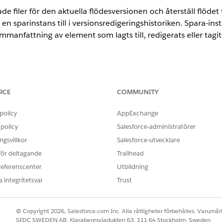
e filer för den aktuella flödesversionen och återställ flödet t
 en sparinstans till i versionsredigeringshistoriken. Spara-i
anfattning av element som lagts till, redigerats eller tagit
ence
RCE
COMMUNITY
limited
Editions med Marketing Cloud
Growth
eller
Advanced
Editi
om stöds av Data 360. Se
tillgänglighet för Data 360-versionen
policy
AppExchange
policy
Salesforce-administratörer
 för att skapa en spara-instans.
gsvillkor
Salesforce-utvecklare
ig för flöden som utlöses av automatiseringshändelser, målgr
 för deltagande
Trailhead
ch på-begäran. Det är inte tillgängligt för skärmflöden, postu
referenscenter
Utbildning
 integritetsval
Trust
Redigera historik
i verktygsfältet.
ndringar visas modulen
Detta flöde har osparade ändringar
.
 spara flödet och öppna redigeringshistorikpanelen, eller kli
© Copyright 2026, Salesforce.com Inc. Alla rättigheter förbehålles. Varumärk
dringar först.
SFDC SWEDEN AB, Klarabergsviadukten 63, 111 64 Stockholm, Sweden