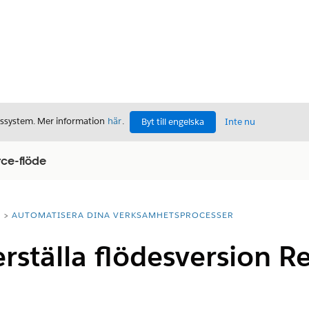
gssystem. Mer information
här
.
Byt till engelska
Inte nu
rce-flöde
T
AUTOMATISERA DINA VERKSAMHETSPROCESSER
erställa flödesversion R