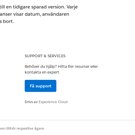
ill en tidigare sparad version. Varje
nstanser visar datum, användaren
s bort.
SUPPORT & SERVICES
on
Behöver du hjälp? Hitta fler resurser eller
kontakta en expert.
Få support
upper (segment, lista, postfråga och
tlösta flöden eller orkestreringar.
Drivs av
Experience Cloud
 Klicka på
Spara och visa
cka på
Avbryt
för att gå tillbaka till
en tillhör respektive ägare.