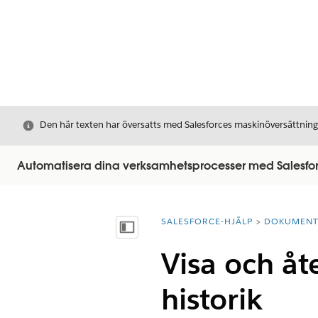
Stäng
Den här texten har översatts med Salesforces maskinöversättnin
Automatisera dina verksamhetsprocesser med Salesfo
SALESFORCE-HJÄLP
DOKUMEN
Du är här:
Visa innehållsförteckning
Visa och åt
historik