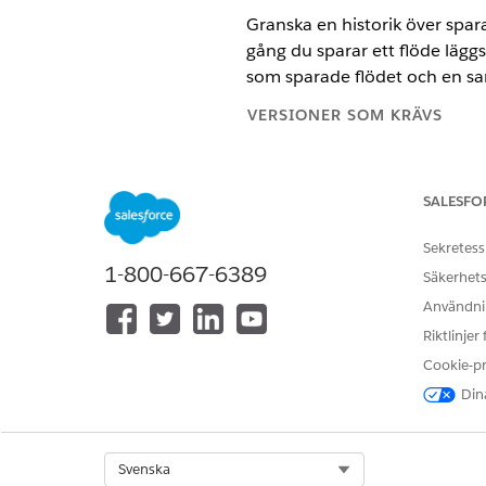
Granska en historik över sparad
gång du sparar ett flöde läggs
som sparade flödet och en samm
VERSIONER SOM KRÄVS
Tillgängliga i: Lightning Experi
SALESFO
Tillgängliga i:
Enterprise
och
Un
Tillgängliga i: Alla versioner s
Sekretess
1-800-667-6389
Säkerhets
Spara ditt flöde minst en gång
Användnin
Redigera historik är tillgängl
Riktlinjer
kampanj), aktiveringsutlösta o
Cookie-p
Dina
I Flow Builder, klicka på
Om flödet har osparade ä
redigeringshistorik
för att
Select Org
Svenska
flödet och granska dina än