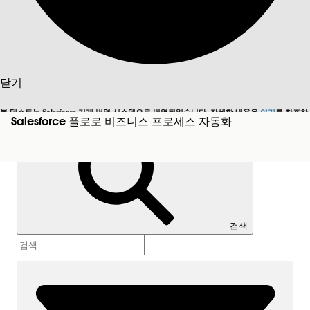
닫기
목차
본 텍스트는 Salesforce 기계 번역 시스템으로 번역되었습니다. 자세한 내용은
여기
를 참조하
검색
Salesforce 플로로 비즈니스 프로세스 자동화
영어로 전환
지금 안 함
세요.
목차 표시
목차
닫기
닫기
검색