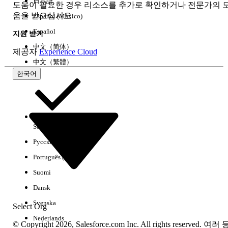
日本語
도움이 필요한 경우 리소스를 추가로 확인하거나 전문가의 
움을 받으십시오.
Español (México)
Español
지원 받기
中文（简体）
제공자
Experience Cloud
中文（繁體）
한국어
Select Org
한국어
Русский
결과 없음
Português (Brasil)
몇 가지 검색 팁
Suomi
키워드의 맞춤법을 확인하십시오.
Dansk
더 일반적인 검색 용어를 사용하십시오.
Svenska
Select Org
필터 수를 줄여 검색 범위를 확장하십시오.
Nederlands
© Copyright 2026, Salesforce.com Inc. All rights reserved. 여러 