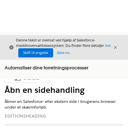
Denne tekst er oversat ved hjælp af Salesforce-
maskinoversættelsessystem. Du finder flere detaljer
her
.
Luk
Luk
Luk
Skift til engelsk
Ikke nu
Automatiser dine forretningsprocesser
Indhold
Vis indholdsfortegnelse
Åbn en sidehandling
Åbner en Salesforce- eller ekstern side i brugerens browser
under et skærmforløb.
EDITIONSHEADING