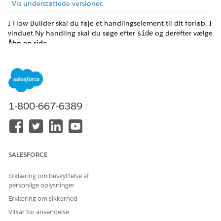
Vis understøttede versioner.
I Flow Builder skal du føje et handlingselement til dit forløb. I
vinduet Ny handling skal du søge efter
og derefter vælge
side
Åbn en side
.
Angiv inputværdier
Brug værdier fra tidligere i forløbet for at angive inputs for
handlingen.
1-800-667-6389
INPUTVÆRD
BESKRIVELSE
IER
Sidetype
Påkrævet. Typen af side, der skal åbnes.
Gyldige værdier er:
SALESFORCE
Salesforce Record Page
External Web Page
Erklæring om beskyttelse af
personlige oplysninger
Erklæring om sikkerhed
Salesforce-registreringsside
Vilkår for anvendelse
Vælg denne indstilling for at åbne en Salesforce-