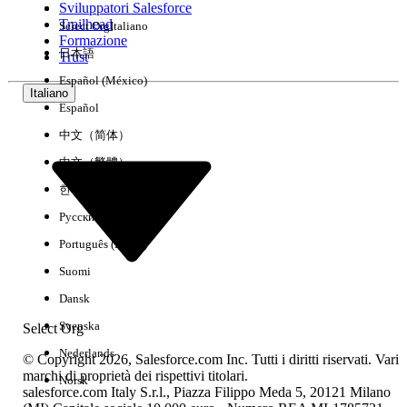
Sviluppatori Salesforce
Trailhead
Select Org
Italiano
Esperienza
Formazione
日本語
Trust
Español (México)
Italiano
Español
Cancella tutto
Chiudi
中文（简体）
中文（繁體）
한국어
Русский
Português (Brasil)
Suomi
Dansk
Svenska
Select Org
Nederlands
© Copyright 2026, Salesforce.com Inc. Tutti i diritti riservati. Vari
marchi di proprietà dei rispettivi titolari.
Norsk
salesforce.com Italy S.r.l., Piazza Filippo Meda 5, 20121 Milano
Nessun risultato