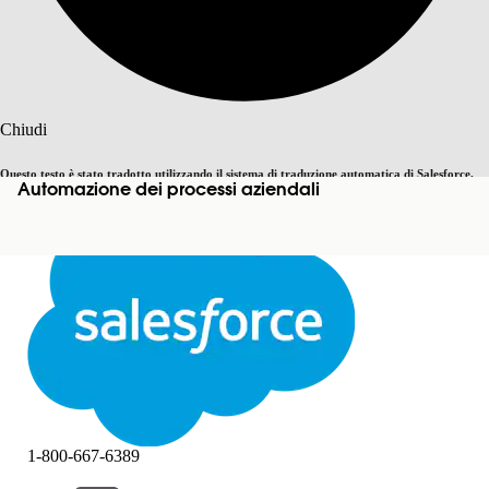
Cerca
Chiudi
Questo testo è stato tradotto utilizzando il sistema di traduzione automatica di Salesforce.
Automazione dei processi aziendali
Passa all'inglese
Non ora
Ulteriori dettagli sono disponibili
qui
.
Chiudi
Chiudi
1-800-667-6389