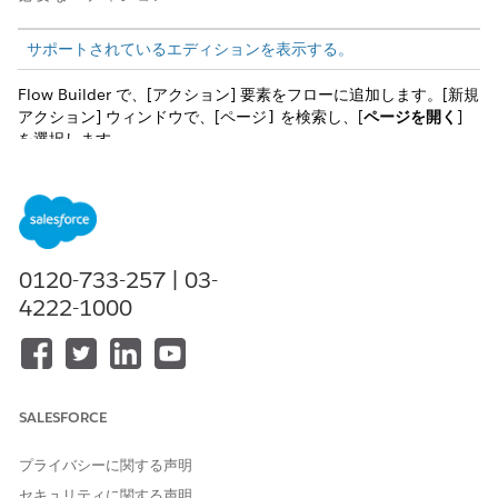
サポートされているエディションを表示する。
Flow Builder で、[アクション] 要素をフローに追加します。[新規
アクション] ウィンドウで、[
を検索し、[
ページを開く
]
ページ]
を選択します。
入力値の設定
フローの前半の値を使用して、アクションの入力を設定します。
入力値
説明
0120-733-257 | 03-
4222-1000
ページ種別
必須。開くページの種別。有効な値は、次のと
おりです。
Salesforce Record Page
External Web Page
SALESFORCE
Salesforce レコードページ
プライバシーに関する声明
ユーザーのブラウザー内で Salesforce レコードページを開くに
セキュリティに関する声明