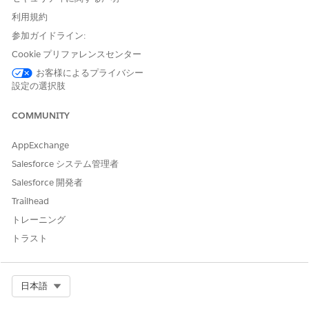
は、このオプションを選択します。このセクションの項目は、こ
利用規約
のオプションを選択した場合にのみ表示されます。
参加ガイドライン:
項目
説明
Cookie プリファレンスセンター
お客様によるプライバシー
レコード ID
必須。開くレコードの ID。
設定の選択肢
オブジェクト
必須。レコード ID のオブジェクトの API 参照
名
名 (取引先、取引先責任者など)。
COMMUNITY
ビューモード
必須。ユーザーがページを表示モードで開くか
AppExchange
編集モードで開くかを指定します。開いたペー
Salesforce システム管理者
ジを編集する権限がユーザーにない場合は、表
示モードで開きます。
Salesforce 開発者
Trailhead
ページを開く
必須。開くページの種別を指定します。
トレーニング
場所
New Browser Tab
トラスト
New Browser Window
New Lightning Console Tab
このオプションでは、現在のブラウザ タブ
の新しい Lightning タブでページが開きま
Select Org
日本語
す。現在のブラウザ タブに Lightning コン
ソールが表示されない場合は、代わりに新