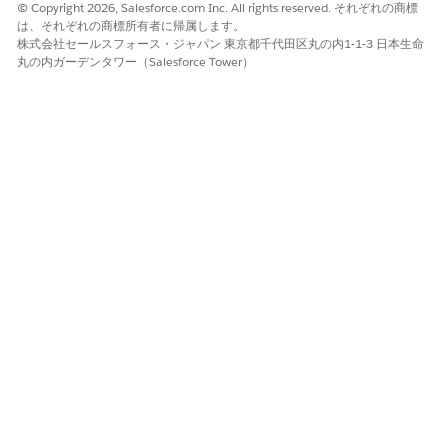
© Copyright 2026, Salesforce.com Inc. All rights reserved. それぞれの商標
しいタブが開きます。
は、それぞれの商標所有者に帰属します。
株式会社セールスフォース・ジャパン 東京都千代田区丸の内1-1-3 日本生命
丸の内ガーデンタワー（Salesforce Tower）
外部 Web ページ
ユーザーのブラウザー内で Salesforce レコードページを開くに
は、このオプションを選択します。このセクションの項目は、こ
のオプションを選択した場合にのみ表示されます。
項目
説明
URL
必須。開くページの URL。
ページを開く
必須。開くページの種別を指定します。
場所
New Browser Tab
New Browser Window
利用状況
このアクションは、API バージョン 67.0 以降で実行されているフ
ローで使用できます。