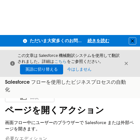
ただいま大変多くのお問い合わせをいただいており、ご連絡までにお時間を頂戴しております
続きを読む
Clo
この文章は Salesforce 機械翻訳システムを使用して翻訳
されました。詳細は
こちら
をご参照ください。
閉じる
閉じ
閉じる
英語に切り替える
今はしません
Salesforce フローを使用したビジネスプロセスの自動
化
目次
目次を表示
ページを開くアクション
画面フロー中にユーザーのブラウザーで Salesforce または外部ペ
ージを開きます。
必要なエディション