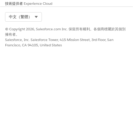
欄位
描述
技術提供者
Experience Cloud
URL
必要。要開啟頁面的 URL。
Select Org
中文（繁體）
開啟頁面的位
必要。指定要開啟的頁面類型。
© Copyright 2026, Salesforce.com Inc. 保留所有權利。各個商標屬於其個別
置
New Browser Tab
擁有者。
New Browser Window
Salesforce, Inc. Salesforce Tower, 415 Mission Street, 3rd Floor, San
Francisco, CA 94105, United States
用途
此動作適用於在 API 67.0 版及更新版本中執行的流程。
此文章是否解決您的問題？
請讓我們知道，以便我們改進！
是
否