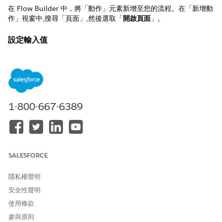
在 Flow Builder 中，將「動作」元素新增至您的流程。在「新增動
作」視窗中,搜尋「
」,然後選取「
開啟頁面
」。
頁面
設定輸入值
使用流程前期中的值設定動作的輸入。
輸入值
描述
頁面類型
必要。要開啟的頁面類型。有效值為：
1-800-667-6389
Salesforce Record Page
External Web Page
Salesforce 記錄頁面
SALESFORCE
選取此選項可在使用者的瀏覽器中開啟 Salesforce 記錄頁面。此區
段中的欄位只會在您選取此選項時顯示。
隱私權聲明
安全性聲明
欄位
描述
使用條款
記錄識別碼
必要。要開啟記錄的識別碼。
參與原則