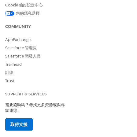
Cookie 偏好設定中心
物件名稱
必要。記錄識別碼物件的 API 名稱,例如「帳
戶」或「連絡人」。
您的隱私選擇
檢視模式
必要。指定使用者要在檢視模式或編輯模式中開
COMMUNITY
啟頁面。如果使用者沒有編輯已開啟頁面的權限,
則頁面會以檢視模式開啟。
AppExchange
開啟頁面的位
必要。指定要開啟的頁面類型。
Salesforce 管理員
置
Salesforce 開發人員
New Browser Tab
New Browser Window
Trailhead
New Lightning Console Tab
訓練
此選項會在目前瀏覽器索引標籤的新
Lightning 索引標籤中開啟頁面。如果目前
Trust
的瀏覽器索引標籤未顯示 Lightning 主控台,
則會開啟新的索引標籤。
SUPPORT & SERVICES
需要協助嗎？尋找更多資源或與專
外部網頁
家連線。
選取此選項可在使用者的瀏覽器中開啟 Salesforce 記錄頁面。此區
取得支援
段中的欄位只會在您選取此選項時顯示。