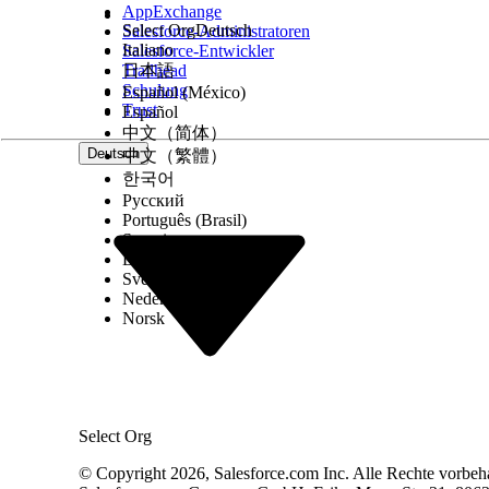
AppExchange
Sie müssen die in diesem Abschnitt aufgeführten F
Select Org
Deutsch
Salesforce-Administratoren
Italiano
Salesforce-Entwickler
Feld
Trailhead
日本語
Anzeigetext
Pflichtangabe. Gib
Schulung
Español (México)
Trust
Español
URL
Pflichtangabe. Gi
中文（简体）
Deutsch
中文（繁體）
Überlegungen
한국어
Русский
Ein einzelnes Aktionselement kann nur eine Toas
Português (Brasil)
anzuzeigen.
Suomi
Es können maximal drei Toast-Meldungen gleichzei
Dansk
Nachrichten gleichzeitig anzeigen kann, werden s
Svenska
hat.
Nederlands
Norsk
KONNTEN SIE IHR PROBLEM MITHILFE DIESES ARTIKEL
Geben Sie uns Feedback, damit wir uns verbessern könn
Select Org
© Copyright 2026, Salesforce.com Inc. Alle Rechte vorbeh