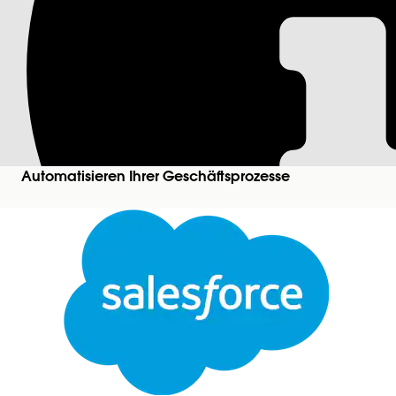
Aktion 'Toast-Meld
Zeigt ein kurzes Nachrichtenfenster auf der Seite 
Erforderliche Editionen
Unterstützte Editionen anzeigen.
Automatisieren Ihrer Geschäftsprozesse
Fügen Sie in Flow Builder Ihrem Flow ein Aktions
dann
Toast-Meldung anzeigen
aus.
Eingabewerte festlegen
Verwenden Sie die Werte von einem früheren Punkt
Eingabewerte
Abweisungsmethode
Pflichtangabe. Gi
gültigen Werte la