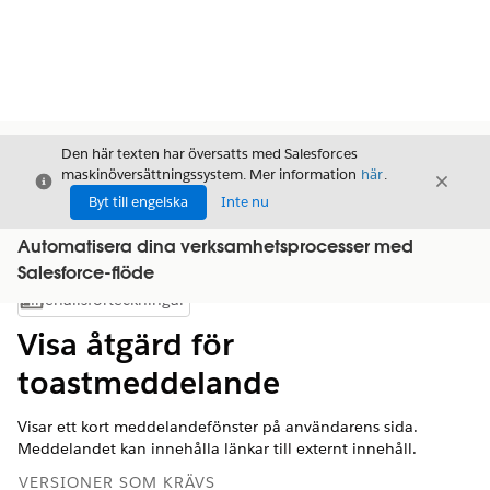
Den här texten har översatts med Salesforces
maskinöversättningssystem. Mer information
här
.
Stäng
Stäng
Stäng
Byt till engelska
Inte nu
Automatisera dina verksamhetsprocesser med
Salesforce-flöde
Innehållsförteckningar
Visa innehållsförteckning
Visa åtgärd för
toastmeddelande
Visar ett kort meddelandefönster på användarens sida.
Meddelandet kan innehålla länkar till externt innehåll.
VERSIONER SOM KRÄVS