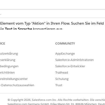
.
n Element vom Typ "Aktion" in Ihren Flow. Suchen Sie im Feld
Sie
Text in Sprache
konvertieren aus.
RCE
COMMUNITY
BESCHREIBUNG
utzerklärung
AppExchange
Pflichtangabe. Der Text, der in gesprochenes Audio konvertiert w
tserklärung
Salesforce-Administratoren
bedingungen
Salesforce-Entwickler
Optional. Die Wiedergabegeschwindigkeit der generierten Sprac
richtlinien
Trailhead
Optional. Die Beständigkeit und Konsistenz der generierten Sti
reinstellungscenter
Schulung
ausdrucksstärkere Sprache erzeugen, während höhere Werte zu e
e Datenschutzauswahlen
Trust
Optional. Der Kennzeichner der Stimme, die zum Generieren de
wird.
© Copyright 2026, Salesforce.com Inc. Alle Rechte vorbehalten. Die versch
Optional. Gibt an, ob die Antwort Audio als Dateiausgabe anste
Salesforce.com Germany GmbH, Erika-Mann-Str. 31, 80636 München, Deut