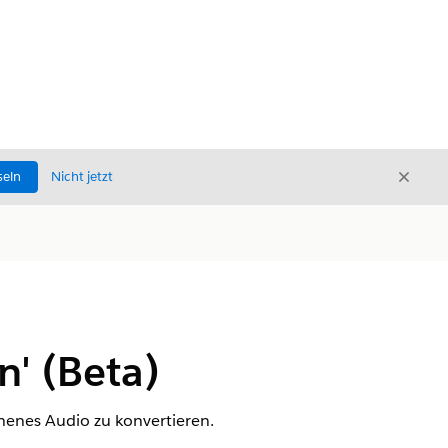
Schli
seln
Nicht jetzt
Schließ
n' (Beta)
chenes Audio zu konvertieren.