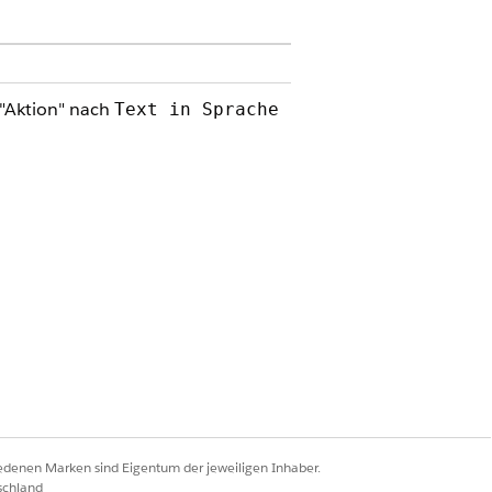
 "Aktion" nach
Text in Sprache
erden soll.
he.
mme. Niedrigere Werte können
iner stabileren Sprachausgabe führen.
s gesprochenen Audios verwendet
iedenen Marken sind Eigentum der jeweiligen Inhaber.
lle von Base64-codiertem Audio
schland