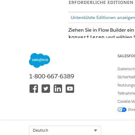
ERFORDERLICHE EDITIONEN
Unterstützte Editionen anzeigen
Ziehen Sie in Flow Builder ei
und wählen 
konvertieren
Eingabewerte festlegen
SALESFO
FELD
Datensch
1-800-667-6389
Input Text
Sicherhei
Nutzungs
Sprachgeschwindigkeit
Teilnahme
Sprachstabilität
Cookie-Vo
Ihr
Sprach-ID
Dateiausgabe
Select Org
Deutsch