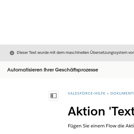
Schließen
Dieser Text wurde mit dem maschinellen Übersetzungssystem von S
Automatisieren Ihrer Geschäftsprozesse
SALESFORCE-HILFE
DOKUMENT
Sie befinden sich hier:
Inhalt anzeigen
Aktion 'Tex
Fügen Sie einem Flow die Akti