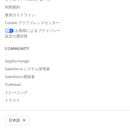
オートメーションイベントトリガーフロー
有効化トリガーフロー
利用規約
オンデマンドフロー
参加ガイドライン:
ブロードキャストフロー
Cookie プリファレンスセンター
お客様によるプライバシー
設定の選択肢
この記事で問題は解決されましたか?
COMMUNITY
ご意見をお待ちしております。
はい
いいえ
AppExchange
Salesforce システム管理者
Salesforce 開発者
Trailhead
トレーニング
トラスト
Select Org
日本語