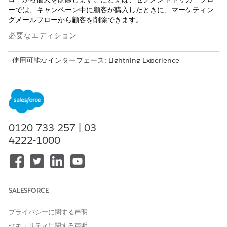
ーでは、キャンペーン中に顧客が購入したときに、マーケティン
グメールフローから顧客を削除できます。
必要なエディション
使用可能なインターフェース: Lightning Experience
使用可能なエディション: Marketing Cloud
Growth
Edition ま
たは
Advanced
Edition が付属する
Enterprise
Edition および
Unlimited
Edition
使用可能なエディション: Data 360 でサポートされるすべての
エディション。 「
Data 360 Edition
」を参照してください。
0120-733-257 | 03-
4222-1000
考慮事項
サポートされるフロー種別
セグメントトリガーフロー
SALESFORCE
リストトリガーフロー
キャンペーンメンバートリガーフロー
プライバシーに関する声明
レコード条件トリガーフロー
セキュリティに関する声明