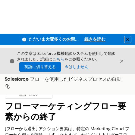
ただいま大変多くのお問い合わせをいただいており、ご連絡までにお時間を頂戴しております
続きを読む
Clo
この文章は Salesforce 機械翻訳システムを使用して翻訳
されました。詳細は
こちら
をご参照ください。
閉じる
閉じ
閉じる
英語に切り替える
今はしません
Salesforce フローを使用したビジネスプロセスの自動
化
目次
目次を表示
フローマーケティングフロー要
素からの終了
[フローから退出] アクション要素は、特定の Marketing Cloud フ
ローから個人を削除します。たとえば、セグメントトリガーフロ