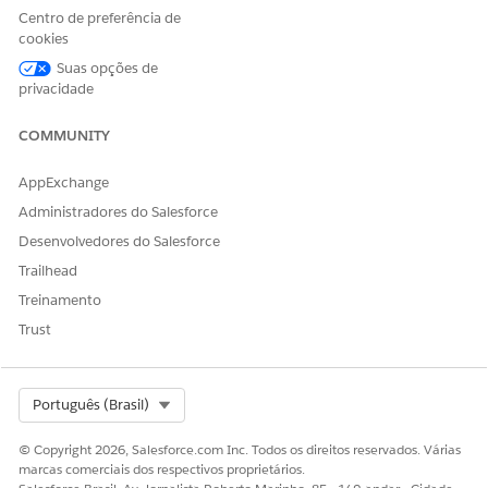
Fluxos sob demanda
Centro de preferência de
Fluxos de transmissão
cookies
Suas opções de
privacidade
ESTE ARTIGO RESOLVEU SEU PROBLEMA?
COMMUNITY
Diga-nos para podermos melhorar!
AppExchange
Sim
Não
Administradores do Salesforce
Desenvolvedores do Salesforce
Trailhead
Treinamento
Trust
Select Org
Português (Brasil)
© Copyright 2026, Salesforce.com Inc. Todos os direitos reservados. Várias
marcas comerciais dos respectivos proprietários.