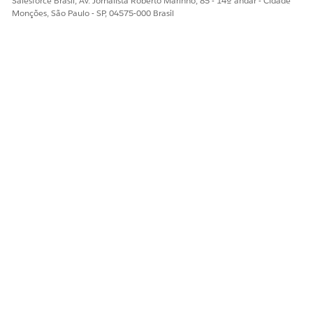
Salesforce Brasil, Av. Jornalista Roberto Marinho, 85 - 14º andar - Cidade
Monções, São Paulo - SP, 04575-000 Brasil