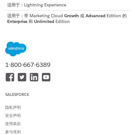
适用于：Lightning Experience
适用于：带 Marketing Cloud
Growth
或
Advanced
Edition 的
Enterprise
和
Unlimited
Edition
适用于：Data 360 支持的所有版本。 查看
Data 360 版本可用
性
注意事项
支持的流类型
1-800-667-6389
细分触发的流
列表触发的流
市场活动成员触发的流
记录条件触发的流
SALESFORCE
自动化事件触发的流
激活触发的流
隐私声明
按需流
安全声明
广播流
使用条款
参与准则