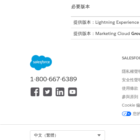
必要版本
提供版本：Lightning Experience
提供版本：Marketing Cloud
Gro
提供版本：Data 360 支援的所
SALESFO
考量事項
隱私權聲
支援的流程類型
1-800-667-6389
安全性聲
區段觸發流程
使用條款
清單觸發流程
參與原則
行銷活動成員觸發流程
記錄條件觸發流程
Cookie
自動化事件觸發流程
您
啟用觸發流程
隨選流程
廣播流程
Select Org
中文（繁體）