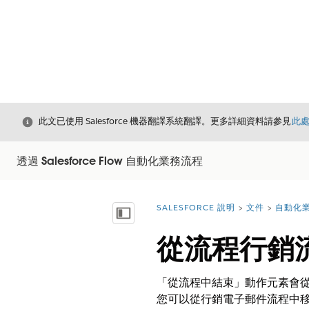
結束
此文已使用 Salesforce 機器翻譯系統翻譯。更多詳細資料請參見
此
透過 Salesforce Flow 自動化業務流程
SALESFORCE 說明
文件
自動化
您位於此處：
顯示目錄
從流程行銷
「從流程中結束」動作元素會從特定
您可以從行銷電子郵件流程中