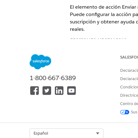
El elemento de acción Envia
Puede configurar la acción par
suscripción y obtener ayuda d
reales.
EDICIONES NECESARIAS
Ediciones requeridas
SALESFO
Disponible en: Lightning Experi
Declaraci
1-800-667-6389
Disponible en Enterprise Editi
Declaraci
Condicio
Disponible en: Todas las edicio
Directric
Centro de
Uso
Sus
El elemento de acción Enviar
desencadenados por segment
Select Org
Español
El mensaje RCS se envía basá