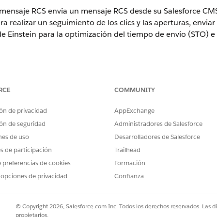
r mensaje RCS envía un mensaje RCS desde su Salesforce CM
a realizar un seguimiento de los clics y las aperturas, envia
e Einstein para la optimización del tiempo de envío (STO) e i
RCE
COMMUNITY
ence
ón de privacidad
AppExchange
on y Unlimited Edition con Marketing Cloud Growth o Advanced Edit
ón de seguridad
Administradores de Salesforce
nes de uso
Desarrolladores de Salesforce
nes compatibles con Data 360. Consulte Disponibilidad de la edici
es de participación
Trailhead
 preferencias de cookies
Formación
 opciones de privacidad
Confianza
 mensaje RCS está disponible en flujos desencadenados por 
os.
© Copyright 2026, Salesforce.com Inc. Todos los derechos reservados. Las d
ndose en la programación configurada en el elemento Inicio.
propietarios.