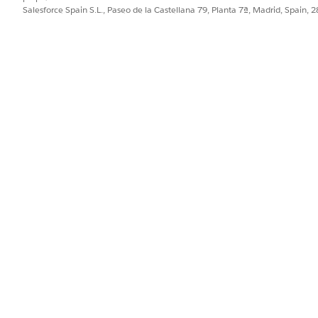
Salesforce Spain S.L., Paseo de la Castellana 79, Planta 7ª, Madrid, Spain, 
ementos Espera, el flujo no envía el mensaje RCS hasta que
a
 registro de campaña o del elemento Inicio del flujo. Perso
.
DESCRIPCIÓN
Contenido del mensaje RCS que se va a enviar.
Este campo se rellena con el contenido de RCS que se cre
elimina el contenido del mensaje RCS de este campo, pue
diferente de su espacio de trabajo de contenido en su CM
El agente de RCS utilizado para el mensaje de RCS. Este agente 
Configuración de Mensajería unificada.
Opcional. Si selecciona una suscripción de comunicación, el mens
que se suscriban para verlo.