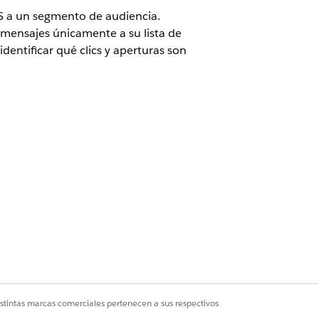
S a un segmento de audiencia.
r mensajes únicamente a su lista de
dentificar qué clics y aperturas son
ion.
ón Data 360.
eventos de automatización y flujos
istintas marcas comerciales pertenecen a sus respectivos
 Si hay múltiples elementos Enviar