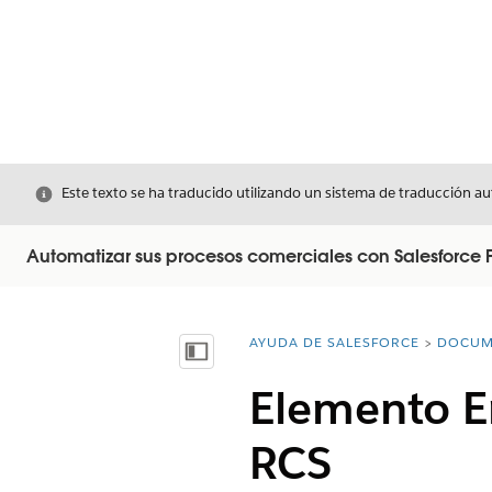
Cerrar
Este texto se ha traducido utilizando un sistema de traducción a
Automatizar sus procesos comerciales con Salesforce 
AYUDA DE SALESFORCE
DOCUM
Usted está aquí:
Mostrar índice de materias
Elemento E
RCS