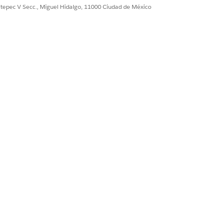
ultepec V Secc., Miguel Hidalgo, 11000 Ciudad de México
 realizar una vista previa. Cada
ra realizar una vista previa. Cada
de pedido para realizar una vista
te.
r una vista previa. Cada registro
dos cambia a vista previa. Cada