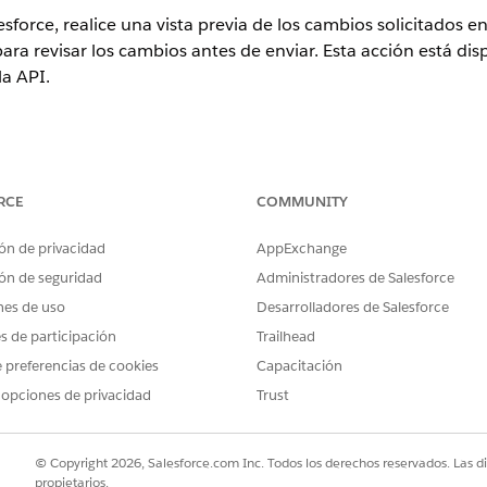
sforce, realice una vista previa de los cambios solicitados 
 para revisar los cambios antes de enviar. Esta acción está dis
la API.
ence
RCE
COMMUNITY
emento Gestión de pedidos de Salesforce. Para comprar, haga conta
ón de privacidad
AppExchange
ón de seguridad
Administradores de Salesforce
nes de uso
Desarrolladores de Salesforce
lemento Acción a su flujo. Seleccione la categoría
Gestión d
es de participación
Trailhead
 preferencias de cookies
Capacitación
 opciones de privacidad
Trust
flujo para establecer las entradas.
PCIÓN
© Copyright 2026, Salesforce.com Inc. Todos los derechos reservados. Las d
propietarios.