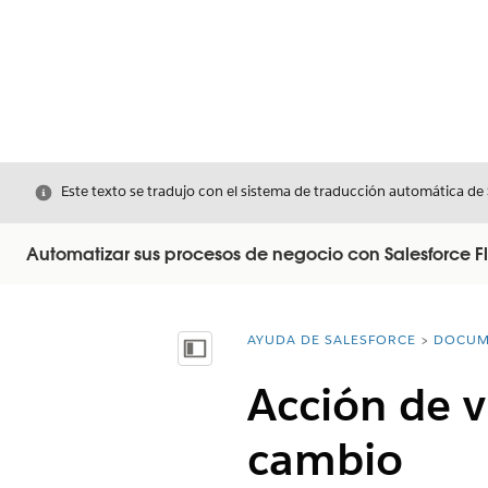
Cerrar
Este texto se tradujo con el sistema de traducción automática de
Automatizar sus procesos de negocio con Salesforce F
AYUDA DE SALESFORCE
DOCUM
Usted está aquí:
Mostrar índice de materias
Acción de v
cambio