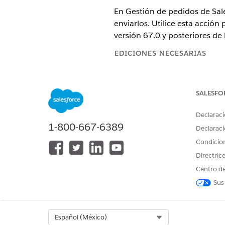
En Gestión de pedidos de Sale
enviarlos. Utilice esta acción
versión 67.0 y posteriores de 
EDICIONES NECESARIAS
Disponible en: Lightning Experi
SALESFO
Ver ediciones admitidas.
Esta función requiere el compl
Declaraci
Salesforce.
1-800-667-6389
Declaraci
Condicio
En Flow Builder, agregue un e
resumen de pedidos.
Directric
Centro de
Establecer valores de entrada
Sus
Utilice valores anteriores del 
PARÁMETRO DE
DESCRI
Select Org
Español (México)
ENTRADA