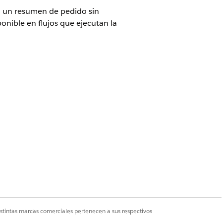
en un resumen de pedido sin
ponible en flujos que ejecutan la
cto con su ejecutivo de cuentas de
e pedidos
y busque
Vista previa de
istintas marcas comerciales pertenecen a sus respectivos