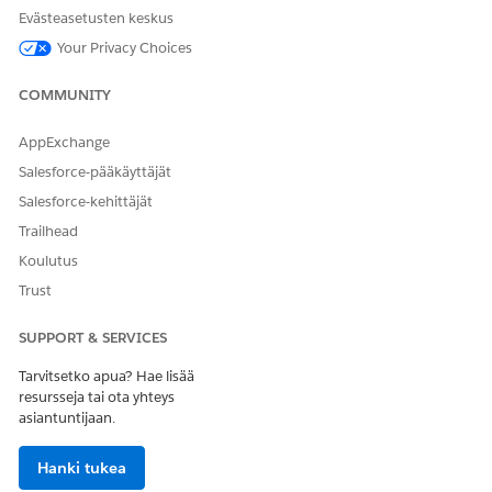
Evästeasetusten keskus
Muuta
Tilauksen säätöryhmän yhteenvedon kokoelma
Your Privacy Choices
tilaukse
muuttuu esikatseluksi. Jokainen tietue sisältää
n
yhden säätöryhmän muutoksen tiedot.
säätöry
COMMUNITY
hmän
yhteenv
AppExchange
etoja -
Salesforce-pääkäyttäjät
toiminn
on
Salesforce-kehittäjät
input-
Trailhead
arvo
Koulutus
Muuta
Kokoelma tilauksen toimitusryhmän
Trust
tilaukse
yhteenvedon muuttuu esikatseluun. Jokainen
n
tietue sisältää yhden toimitusryhmän muutoksen
toimitu
tiedot.
SUPPORT & SERVICES
sryhmä
n
Tarvitsetko apua? Hae lisää
yhteenv
resursseja tai ota yhteys
etoja -
asiantuntijaan.
toiminn
on
Hanki tukea
input-
arvo