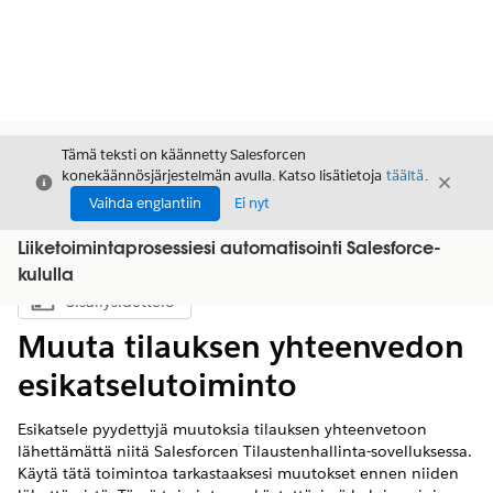
Tämä teksti on käännetty Salesforcen
konekäännösjärjestelmän avulla. Katso lisätietoja
täältä
.
Sulje
Sulje
Sulje
Vaihda englantiin
Ei nyt
Liiketoimintaprosessiesi automatisointi Salesforce-
kululla
Sisällysluettelo
Näytä sisällysluettelo
Muuta tilauksen yhteenvedon
esikatselutoiminto
Esikatsele pyydettyjä muutoksia tilauksen yhteenvetoon
lähettämättä niitä Salesforcen Tilaustenhallinta-sovelluksessa.
Käytä tätä toimintoa tarkastaaksesi muutokset ennen niiden