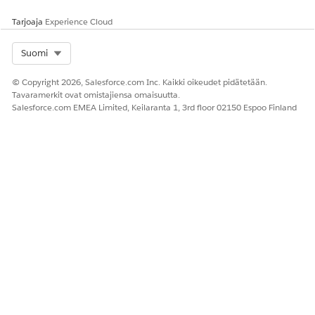
Tarjoaja
Experience Cloud
Muuta
Tilauskohteen säädön rivin yhteenvedon
tilausko
kokoelma muuttuu esikatseluksi. Jokainen tietue
hteen
sisältää yhden säätörivin muutoksen lisätiedot.
Select Org
Suomi
säätöriv
in
© Copyright 2026, Salesforce.com Inc. Kaikki oikeudet pidätetään.
yhteenv
Tavaramerkit ovat omistajiensa omaisuutta.
edot -
Salesforce.com EMEA Limited, Keilaranta 1, 3rd floor 02150 Espoo Finland
toiminn
on
input-
arvo
Muuta
Tilauskohteen yhteenvedon kokoelma muuttuu
tilausko
esikatseluksi. Jokainen tietue sisältää yhden
hteiden
kohteen muutoksen tiedot.
yhteenv
etoja -
toiminn
on
input-
arvo
Muuta
Tilauskohteen veron rivikohteen yhteenvedon
tilausko
kokoelma muuttuu esikatseluksi. Jokainen tietue