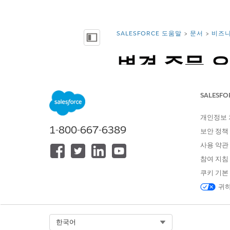
SALESFORCE 도움말
문서
비즈니
위치:
목차 표시
변경 주문 
Salesforce 주문 관리에서 
SALESFO
67.0 이상을 실행하는 플로에서
개인정보
필수 EDITION
1-800-667-6389
보안 정책
지원 제품: Lightning Experience
사용 약관
참여 지침
지원되는 Edition을 확인하세요.
쿠키 기본
이 기능을 사용하려면 Salesforc
귀하
Flow Builder에서 작업 요
입력 값 설정
Select Org
한국어