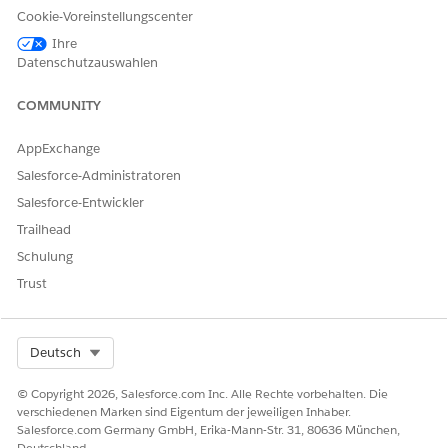
darf nicht mit einem
Cookie-Voreinstellungscenter
Unterstrich enden. Er darf
Ihre
auch keine zwei aufeinander
Datenschutzauswahlen
folgenden Unterstriche
enthalten.
COMMUNITY
Anfordern
Erfordert, dass Benutzer eine
Option auswählen, bevor sie
AppExchange
zum nächsten Bildschirm
Salesforce-Administratoren
wechseln können
Salesforce-Entwickler
Deaktiviert
Wenn dieser Wert auf true
Trailhead
festgelegt ist, kann der
Benutzer den Wert nicht
Schulung
ändern. Der Standardwert
Trust
lautet "false".
Dieses Attribut akzeptiert
eine Ressource mit einem
Select Org
Deutsch
booleschen Wert.
© Copyright 2026, Salesforce.com Inc. Alle Rechte vorbehalten. Die
Benutzer mehrere Optionen
Gibt an, ob der Benutzer nur
verschiedenen Marken sind Eigentum der jeweiligen Inhaber.
auswählen lassen
eine oder mehrere Optionen
Salesforce.com Germany GmbH, Erika-Mann-Str. 31, 80636 München,
auswählen kann.
Deutschland