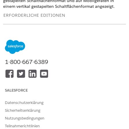
gestapelten Schaltflächenformat und auf Mobilgeräten in
einem vertikal gestapelten Schaltflächenformat angezeigt.
ERFORDERLICHE EDITIONEN
Unterstützte Editionen anzeigen.
Konfigurieren der Komponente "Optionsfelder"
ATTRIBUT
BESCHREIBUNG
1-800-667-6389
Bezeichnung
Der Text, der über der
Komponente angezeigt wird.
API-Name
Der API-Name der
Komponente.
SALESFORCE
Ein API-Name kann
Unterstriche und
Datenschutzerklärung
alphanumerische Zeichen
Sicherheitserklärung
ohne Leerzeichen enthalten.
Nutzungsbedingungen
Der Name muss mit einem
Buchstaben beginnen und
Teilnahmerichtlinien