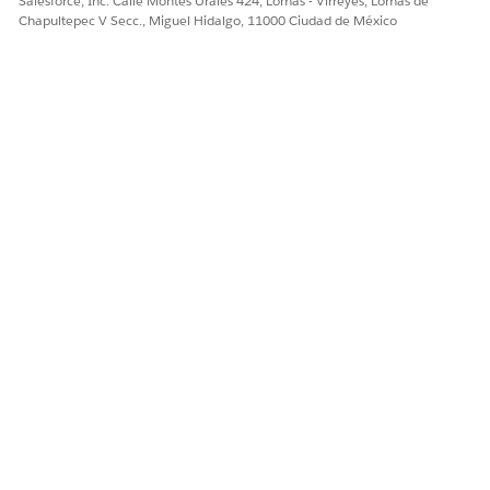
Salesforce, Inc. Calle Montes Urales 424, Lomas - Virreyes, Lomas de
Chapultepec V Secc., Miguel Hidalgo, 11000 Ciudad de México
Cuando Permitir a los
usuarios seleccionar
múltiples opciones es
verdadero, los valores
válidos para la lista
desplegable Tipo de
componente son Grupo de
casillas de verificación y
Lista de selección múltiple.
Cuando Permitir a los
usuarios seleccionar
múltiples opciones es falso,
los valores válidos para la
lista desplegable Tipo de
componente son Lista de
selección, Botones de
opción y Grupo de botones
de opción.
Opción
Agregue uno o más recursos
de opción estáticos. El
componente Grupo de