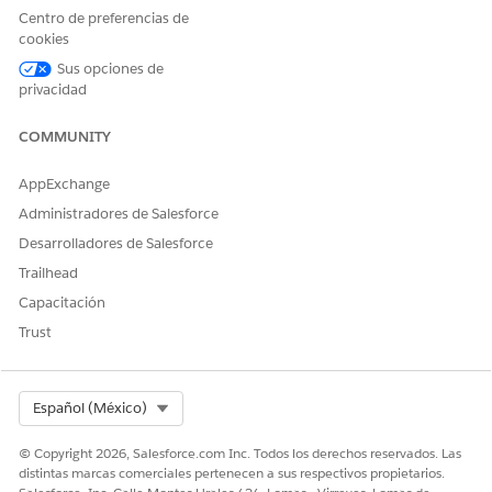
una letra y no puede
Centro de preferencias de
terminar por un guion bajo.
cookies
Además, no puede incluir
dos guiones bajos
Sus opciones de
consecutivos.
privacidad
Requerir
Requiere que los usuarios
COMMUNITY
seleccionen una opción
antes de poder pasar a la
AppExchange
siguiente pantalla
Administradores de Salesforce
Desactivado
Si se establece en true, el
Desarrolladores de Salesforce
usuario no puede modificar
el valor. El valor
Trailhead
predeterminado es falso.
Capacitación
Este atributo acepta un
Trust
recurso con un valor
Booleano.
Select Org
Español (México)
Permitir a los usuarios
Especifica si el usuario
seleccionar varias opciones
puede elegir únicamente
© Copyright 2026, Salesforce.com Inc. Todos los derechos reservados. Las
una opción o múltiples
distintas marcas comerciales pertenecen a sus respectivos propietarios.
opciones.