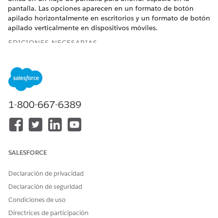
pantalla. Las opciones aparecen en un formato de botón
apilado horizontalmente en escritorios y un formato de botón
apilado verticalmente en dispositivos móviles.
EDICIONES NECESARIAS
Ver ediciones admitidas.
Configurar el componente Botones de opción
1-800-667-6389
ATRIBUTO
DESCRIPCIÓN
Etiqueta
Texto que aparece encima
del componente.
SALESFORCE
Nombre de API
El nombre de API del
componente.
Declaración de privacidad
Un nombre de API puede
Declaración de seguridad
incluir guiones bajos y
caracteres alfanuméricos sin
Condiciones de uso
espacios. Debe empezar por
Directrices de participación