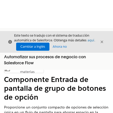
Este texto se tradujo con el sistema de traducción
automática de Salesforce. Obtenga más detalles
aquí
.
Cerrar
Cerrar
Cerrar
Cambiar a inglés
Ahora no
Automatizar sus procesos de negocio con
Salesforce Flow
Índice de
Mostrar índice de materias
materias
Componente Entrada de
pantalla de grupo de botones
de opción
Proporcione un conjunto compacto de opciones de selección
única en un flujo de pantalla para ahorrar espacio en la