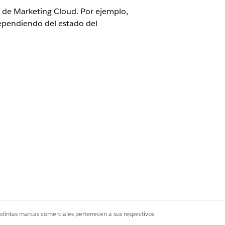
o de Marketing Cloud. Por ejemplo,
dependiendo del estado del
dition
360 Edition
lujo de destino. El flujo de origen
ejecutando acciones y lógica en el
istintas marcas comerciales pertenecen a sus respectivos