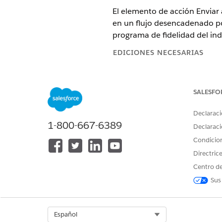
El elemento de acción Enviar 
en un flujo desencadenado po
programa de fidelidad del ind
EDICIONES NECESARIAS
Disponible en: Lightning Experi
SALESFO
Disponible en: Ediciones
Enterp
Disponible en: Todas las edici
Declaraci
1-800-667-6389
Declaraci
Consideraciones
Condicio
Directric
Los flujos de origen y destino
Centro de
continúa ejecutándose después
Sus
flujo de origen después de es
Tipos de flujo admitidos
Select Org
Español
Flujos desencadenados por 