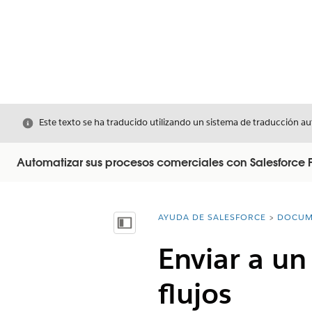
Cerrar
Este texto se ha traducido utilizando un sistema de traducción a
Automatizar sus procesos comerciales con Salesforce 
AYUDA DE SALESFORCE
DOCUM
Usted está aquí:
Mostrar índice de materias
Enviar a un
flujos