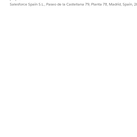
sta
Salesforce Spain S.L., Paseo de la Castellana 79, Planta 7ª, Madrid, Spain, 
 miembros de campaña
os por criterios
ventos de automatización
ctivación
PROBLEMA?
ejorar!