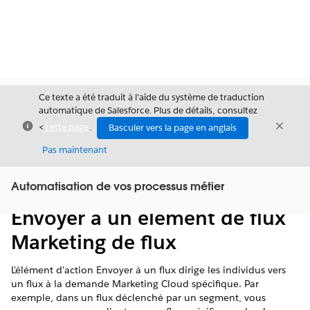
Ce texte a été traduit à l’aide du système de traduction
automatique de Salesforce. Plus de détails, consultez
Fermer
Ferme
<
cette page
.
Basculer vers la page en anglais
Fermer
Pas maintenant
Table des
Automatisation de vos processus métier
Afficher la table des matières
matières
Envoyer à un élément de flux
Marketing de flux
L'élément d'action Envoyer à un flux dirige les individus vers
un flux à la demande Marketing Cloud spécifique. Par
exemple, dans un flux déclenché par un segment, vous