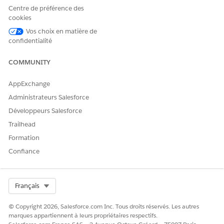
Flux déclenchés par un segment
Centre de préférence des
Flux déclenchés par une liste
cookies
Flux déclenchés par un membre de campagne
Vos choix en matière de
Enregistrer les flux déclenchés par des critères
confidentialité
Flux déclenchés par un événement d'automatisation
Flux déclenchés par l'activation
COMMUNITY
Flux à la demande
AppExchange
Administrateurs Salesforce
CET ARTICLE A-T-IL RÉSOLU VOTRE PROBLÈME ?
Développeurs Salesforce
Dites-nous ce que nous pouvons améliorer !
Trailhead
Formation
Oui
Non
Confiance
Select Org
Français
© Copyright 2026, Salesforce.com Inc. Tous droits réservés. Les autres
marques appartiennent à leurs propriétaires respectifs.