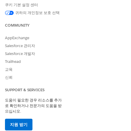
쿠키 기본 설정 센터
고려 사항
귀하의 개인정보 보호 선택
원본 및 대상 플로는 요소가 대상 플로를 호출한 후 동시에 실행됩
COMMUNITY
니다. 개인을 대상 플로로 보내면 원본 플로가 계속 실행됩니다. 이
요소 이후에 원본 플로에서 작업 및 논리를 계속 실행할 수 있습니
AppExchange
다.
Salesforce 관리자
지원되는 플로 유형
Salesforce 개발자
세그먼트 트리거 플로
Trailhead
목록 트리거 플로
캠페인 구성원 트리거 플로
교육
레코드 기준 트리거 플로
신뢰
자동화 이벤트 트리거 플로
활성화 트리거 플로
SUPPORT & SERVICES
주문형 플로
도움이 필요한 경우 리소스를 추가
로 확인하거나 전문가의 도움을 받
으십시오.
이 기사를 통해 문제를 해결했습니까?
지원 받기
개선을 위한 의견을 보내주세요.