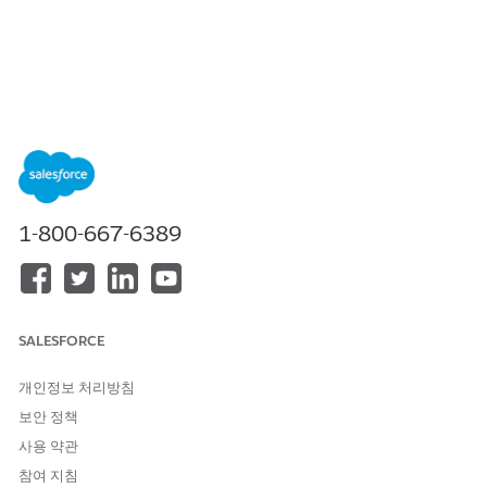
목차
목차 표시
플로 마케팅 플로 요소로 보내기
플로에 보내기 작업 요소는 개인을 특정 Marketing Cloud 주문형
1-800-667-6389
플로로 보냅니다. 예를 들어, 세그먼트 트리거 플로에서 개인의 충
성도 프로그램 상태에 따라 고객을 특정 플로로 보낼 수 있습니다.
필수 EDITION
SALESFORCE
지원 제품: Lightning Experience
개인정보 처리방침
지원 제품: Marketing Cloud
Growth
또는
Advanced
Edition이
포함된
Enterprise
및
Unlimited
Edition
보안 정책
사용 약관
지원 제품: Data 360에서 지원하는 모든 버전.
Data 360 버전
가용성 참조
참여 지침