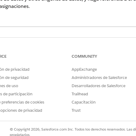
 asignaciones.
ionado le permite atravesar estructuras de datos anidadas d
ico de datos) y recuperar un registro único bien definido uti
RCE
COMMUNITY
rencia a ese registro en elementos de flujo siempre que se a
ón de privacidad
AppExchange
eleccionado desde la ficha Recursos en Flow Builder o desde 
admitido.
ón de seguridad
Administradores de Salesforce
nes de uso
Desarrolladores de Salesforce
ionado se admite en flujos de segmento y flujos desencadena
es de participación
Trailhead
 preferencias de cookies
Capacitación
 opciones de privacidad
Trust
uperar un registro. Busque y seleccione una recopilación co
.
fiedIndividual > Individual > Orders
© Copyright 2026, Salesforce.com Inc. Todos los derechos reservados. Las d
propietarios.