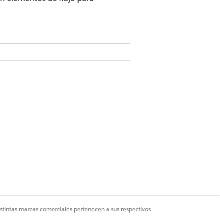
e uno a varios (como pedidos y
lizando lógica de clasificación y
dmita el tipo de recurso.
la selección de recursos en un
dos por activación.
mpatible, como una ruta de Gráfico
istintas marcas comerciales pertenecen a sus respectivos