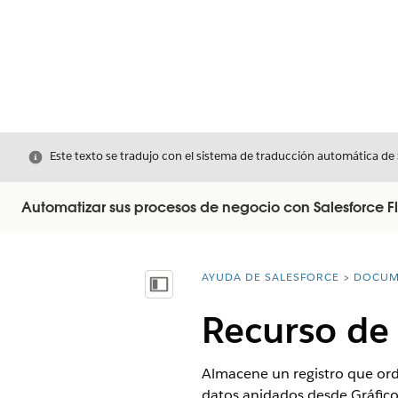
Cerrar
Este texto se tradujo con el sistema de traducción automática de
Automatizar sus procesos de negocio con Salesforce F
AYUDA DE SALESFORCE
DOCUM
Usted está aquí:
Mostrar índice de materias
Recurso de 
Almacene un registro que orde
datos anidados desde Gráficos