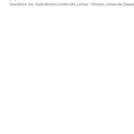
Salesforce, Inc. Calle Montes Urales 424, Lomas - Virreyes, Lomas de Chap
elve cuando varios registros en el origen de datos coinciden
ón de clasificación.
DESCRIPCIÓN
El campo en el origen de datos por el que ordenar. Múltipl
utilizar campos en el mismo nivel del origen de datos.
La dirección de clasificación: ascendente o descendente.
ción antes de aplicar la clasificación. Sin condiciones de filtr
ficación determina qué registro se devuelve.
DESCRIPCIÓN
Controla cómo se evalúan múltiples condiciones en un únic
Seleccione
Se cumplen todas
las condiciones (AND) o
Cual
entre niveles siempre utilizan la lógica AND.