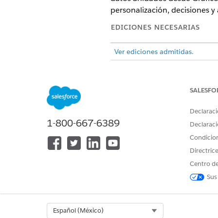
personalización, decisiones y
EDICIONES NECESARIAS
Ver ediciones admitidas.
Un recurso de registro selecc
partidas de pedidos en un Gráf
SALESFO
filtro. Luego puede hacer refe
Declaraci
Cree un recurso de registro s
1-800-667-6389
campo de elemento de flujo 
Declaraci
Condicio
El recurso de registro selecc
Directric
Centro de
Origen de datos
Sus
La recopilación de la que rec
de datos. Por ejemplo,
$Uni
Select Org
Español (México)