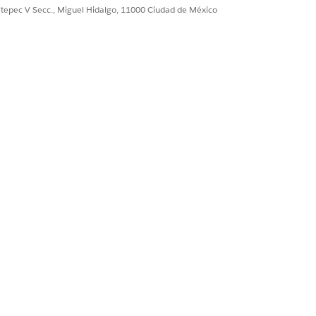
ultepec V Secc., Miguel Hidalgo, 11000 Ciudad de México
 con las condiciones del filtro. Se
es condiciones de clasificación deben
o, todos los registros en el origen
o nivel de origen de datos.
quier condición
(OR). Las condiciones