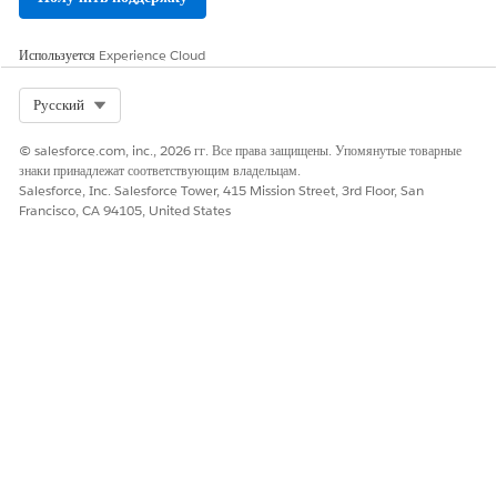
сортировка определяет, какая запись возвращается.
ПОЛЕ
ОПИСАНИЕ
Используется
Experience Cloud
Логика условия
Управление оценкой нескольких условий на
Select Org
Русский
одном уровне источника данных. Выберите
«
Соответствие всем условиям
(И)» или
«
Соответствие любым условиям
(ИЛИ)».
© salesforce.com, inc., 2026 гг. Все права защищены. Упомянутые товарные
Условия на всех уровнях всегда используют
знаки принадлежат соответствующим владельцам.
логику AND.
Salesforce, Inc. Salesforce Tower, 415 Mission Street, 3rd Floor, San
Francisco, CA 94105, United States
Поле
,
оператор
,
Поле, оператор сравнения и значение,
значение
определяющие каждое условие фильтра.
ЭТА СТАТЬЯ РЕШИЛА ВАШУ ПРОБЛЕМУ?
Оставьте свой отзыв, чтобы мы могли стать лучше!
Да
Нет