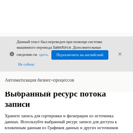
Данный текст был переведен при помощи системы
машинного перевода Salesforce. Дополнительные
Закрыть
Закры
сведения см.
здесь
.
Переключить на английский
Закрыт
Не сейчас
Автоматизация бизнес-процессов
Содержание
Показать содержание
Выбранный ресурс потока
записи
Храните запись для сортировки и фильтрации из источника
данных. Используйте выбранный ресурс записи для доступа к
вложенным данным из Графиков данных и других источников