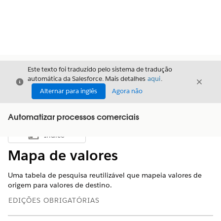
Este texto foi traduzido pelo sistema de tradução
automática da Salesforce. Mais detalhes
aqui
.
Fechar
Fecha
Fechar
Alternar para inglês
Agora não
Automatizar processos comerciais
Índice
Mostrar índice
Mapa de valores
Uma tabela de pesquisa reutilizável que mapeia valores de
origem para valores de destino.
EDIÇÕES OBRIGATÓRIAS