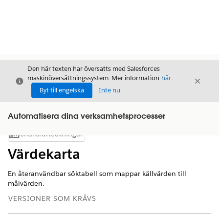
Den här texten har översatts med Salesforces
maskinöversättningssystem. Mer information
här
.
Stäng
Stäng
Stäng
Byt till engelska
Inte nu
Automatisera dina verksamhetsprocesser
Innehållsförteckningar
Visa innehållsförteckning
Värdekarta
En återanvändbar söktabell som mappar källvärden till
målvärden.
VERSIONER SOM KRÄVS