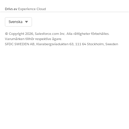
Drivs av
Experience Cloud
Select Org
Svenska
LÖSTE DENNA ARTIKEL DITT PROBLEM?
Berätta för oss vad vi kan förbättra!
© Copyright 2026, Salesforce.com Inc. Alla rättigheter förbehålles.
Varumärken tillhör respektive ägare.
Ja
Nej
SFDC SWEDEN AB, Klarabergsviadukten 63, 111 64 Stockholm, Sweden