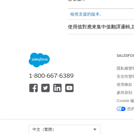
檢視支援的版本。
使用值對應來集中值翻譯邏輯,
欄位
API 名稱
SALESFO
隱私權聲
描述
1-800-667-6389
安全性聲
來源資料類型
使用條款
參與原則
目標資料類型
Cookie
值對應項目
您
預設行為
Select Org
中文（繁體）
未對應值的預設行為選項