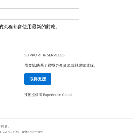
應的流程都會使用最新的對應。
PI 名稱，只要這兩個元素用於不同的流
字母開頭，且不能以底線結尾。它也不能有
SUPPORT & SERVICES
需要協助嗎？尋找更多資源或與專家連線。
取得支援
技術提供者
Experience Cloud
別擁有者。
co, CA 94105, United States