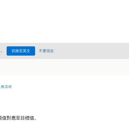
處
。
切換至英文
不要現在
業務流程
源值對應至目標值。