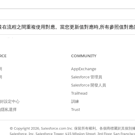
並在流程之間重複使用對應。當您更新值對應時,所有參照值對
描述
獨特性的需求僅適用於目前流程中的元素。兩個元素可以使用相同的 A
RCE
程即可。
API 名稱可以包含底線和不含空格的英數字元。它必須以
COMMUNITY
兩個連續的底線。
明
AppExchange
說明值對應的目的。
明
Salesforce 管理員
值對應查詢的輸入值資料類型。
Salesforce 開發人員
Trailhead
值對應傳回的輸出值資料類型。
 偏好設定中心
訓練
每個項目都包含來源值及其對應的目標值。
的隱私選擇
Trust
指定流程處理未對應來源值的方式。
© Copyright 2026, Salesforce.com Inc. 保留所有權利。各個商標屬於其個
Salesforce, Inc. Salesforce Tower, 415 Mission Street, 3rd Floor, San Francis