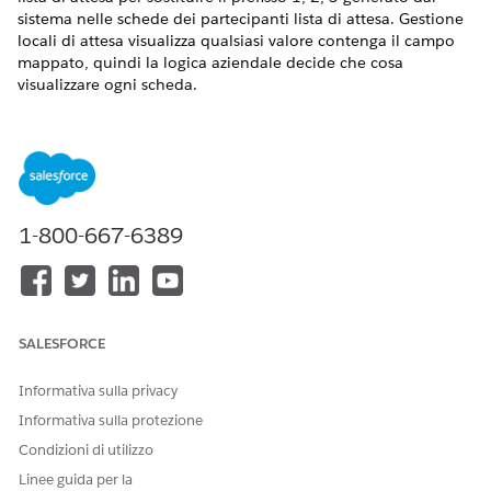
sistema nelle schede dei partecipanti lista di attesa. Gestione
locali di attesa visualizza qualsiasi valore contenga il campo
mappato, quindi la logica aziendale decide che cosa
visualizzare ogni scheda.
VERSIONI (EDITION) RICHIESTE
Disponibile nelle versioni: Lightning Experience.
Disponibile in:
Enterprise Edition
e
Unlimited Edition
1-800-667-6389
Per impostazione predefinita, Gestione locali di attesa
visualizza un indice generato dal sistema — 1., 2., 3. —
nell'intestazione di ogni scheda partecipante lista di attesa.
Quando si mappa un campo personalizzato nell'oggetto
partecipante lista di attesa, Gestione locali di attesa
SALESFORCE
sostituisce l'indice con il valore del campo.
Informativa sulla privacy
Pianificazione del campo personalizzato
Informativa sulla protezione
Pianificare il modo in cui Gestione locali di attesa legge il
Condizioni di utilizzo
campo personalizzato:
Linee guida per la