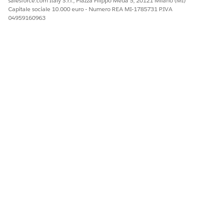
salesforce.com Italy S.r.l., Piazza Filippo Meda 5, 20121 Milano (MI)
Capitale sociale 10.000 euro - Numero REA MI-1785731 P.IVA
04959160963
QUESTO ARTICOLO HA RISOLTO IL PROBLEMA?
Facci sapere, così possiamo migliorare!
Sì
No