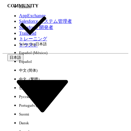
COMMUNITY
Italiano
AppExchange
Salesforce システム管理者
Salesforce 開発者
環境
Trailhead
トレーニング
Select Org
日本語
トラスト
Español (México)
日本語
Español
すべてクリア
完了
中文 (简体)
中文（繁體）
한국어
Русский
Português (Brasil)
Suomi
Dansk