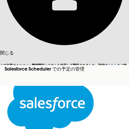
目次を表示
目次
検索
閉じる
この文章は Salesforce 機械翻訳システムを使用して翻訳されました。詳細は
こちら
をご参
Salesforce Scheduler での予定の管理
英語に切り替える
今はしません
照ください。
閉じる
閉じる