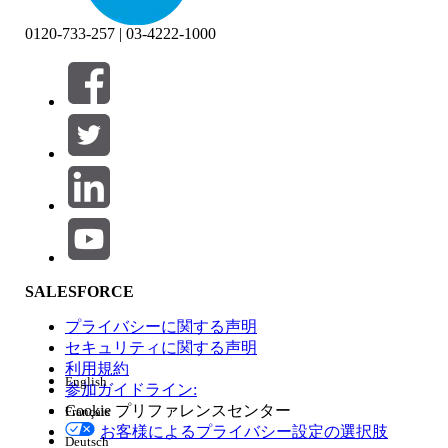
0120-733-257 | 03-4222-1000
絞り込み条件 (0)
絞り込み条件を選択
追加
製品エリア
SALESFORCE
機能の影響
プライバシーに関する声明
セキュリティに関する声明
利用規約
English
参加ガイドライン:
Cookie プリファレンスセンター
Français
エディション
お客様によるプライバシー設定の選択肢
Deutsch