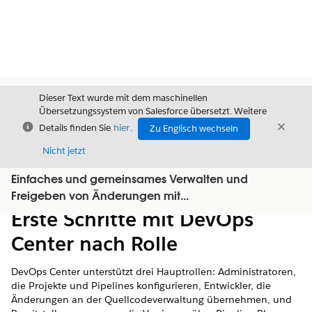
Dieser Text wurde mit dem maschinellen
Übersetzungssystem von Salesforce übersetzt. Weitere
Schließen
Schli
Details finden Sie
hier
.
Zu Englisch wechseln
Schließ
Nicht jetzt
Einfaches und gemeinsames Verwalten und
Inhalt
Inhalt anzeigen
Freigeben von Änderungen mit...
Erste Schritte mit DevOps
Center nach Rolle
DevOps Center unterstützt drei Hauptrollen: Administratoren,
die Projekte und Pipelines konfigurieren, Entwickler, die
Änderungen an der Quellcodeverwaltung übernehmen, und