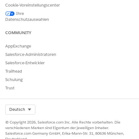
Cookie-Voreinstellungscenter
Nicht verfügbar
Ihre
in:
Einsatzbereich
Datenschutzauswahlen
EU
"Einsatzbereich
EU" ist ein
COMMUNITY
spezielles
zahlungspflichtige
AppExchange
s Angebot, das
eine stärkere
Salesforce-Administratoren
Verpflichtung zur
Salesforce-Entwickler
Datenresidenz
bereitstellt.
Trailhead
DevOps Center
Schulung
wird
in
Organisationen in
Trust
der EU
unterstützt, die
nicht Teil der EU
Select Org
Deutsch
OZ sind, und zwar
gemäß den
Standardprodukt
© Copyright 2026, Salesforce.com Inc. Alle Rechte vorbehalten. Die
bedingungen.
verschiedenen Marken sind Eigentum der jeweiligen Inhaber.
Salesforce.com Germany GmbH, Erika-Mann-Str. 31, 80636 München,
Deutschland