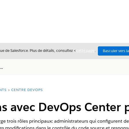
ue de Salesforce. Plus de détails, consultez <
cette page
.
Basculer vers l
..
NTS
CENTRE DEVOPS
s avec DevOps Center p
 trois rôles principaux: administrateurs qui configurent des
s modifications dans le contrôle du code source et respons