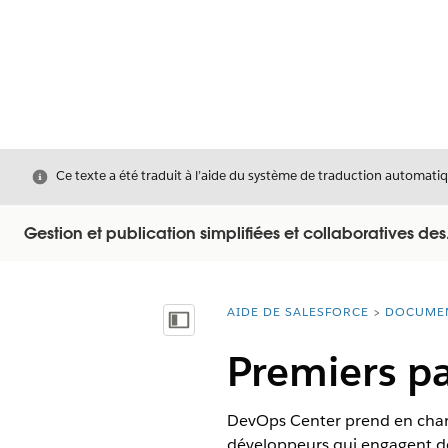
Fermer
Ce texte a été traduit à l’aide du système de traduction automatiq
Gestion et publication simplifiées et collaboratives des.
AIDE DE SALESFORCE
DOCUME
Vous êtes ici :
Afficher la table des matières
Premiers pa
DevOps Center prend en charge
développeurs qui engagent de