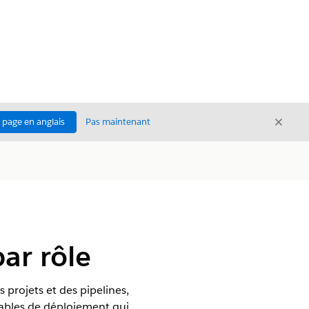
Ferme
a page en anglais
Pas maintenant
Fermer
ar rôle
 projets et des pipelines,
ables de déploiement qui