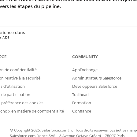
ers les étapes du pipeline.
erience dans
s API
e
,
Unlimited
RCE
COMMUNITY
nt Cloud
actez votre
on de confidentialité
AppExchange
n relative à la sécurité
Administrateurs Salesforce
 Operating
.
 d’utilisation
Développeurs Salesforce
ffre payante
s de participation
Trailhead
s données
 préférence des cookies
Formation
en charge
ui ne font
 choix en matière de confidentialité
Confiance
ment aux
d des
© Copyright 2026, Salesforce.com Inc. Tous droits réservés. Les autres marqu
Salesforce.com France SAS – 3 Avenue Octave Gréard – 75007 Paris