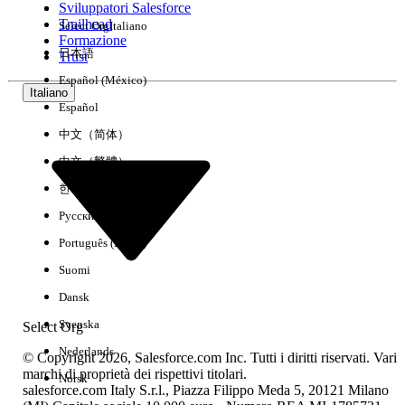
Sviluppatori Salesforce
Trailhead
Select Org
Italiano
Esperienza
Formazione
日本語
Trust
Español (México)
Italiano
Español
Cancella tutto
Chiudi
中文（简体）
中文（繁體）
한국어
Русский
Português (Brasil)
Suomi
Dansk
Svenska
Select Org
Nederlands
© Copyright 2026, Salesforce.com Inc. Tutti i diritti riservati. Vari
marchi di proprietà dei rispettivi titolari.
Norsk
salesforce.com Italy S.r.l., Piazza Filippo Meda 5, 20121 Milano
Nessun risultato