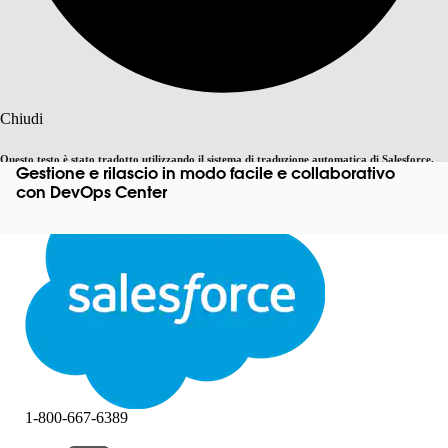
Cerca
Chiudi
Questo testo è stato tradotto utilizzando il sistema di traduzione automatica di Salesforce.
Gestione e rilascio in modo facile e collaborativo
Passa all'inglese
Non ora
Ulteriori dettagli sono disponibili
qui
.
con DevOps Center
Chiudi
Chiudi
1-800-667-6389